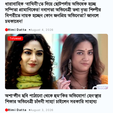
ধারাবাহিক ‘বাঘিনী’তে দিয়ে ছোটপর্দায় অভিষেক হচ্ছে
সম্পিতা প্রামাণিকের! নবাগতা অভিনেত্রী তথা নৃত্য শিল্পীর
বিপরীতে নায়ক হচ্ছেন কোন জনপ্রিয় অভিনেতা? জানলে
চমকাবেন!
Rimi Datta
August 4, 2026
Tollywood
অশা’লীন ছবি পাঠানো থেকে হুম’কির অভিযোগ! হেন’স্থার
শিকার অভিনেত্রী চাঁদনী সাহা! চাইলেন সরকারি সাহায্য
Rimi Datta
August 3, 2026