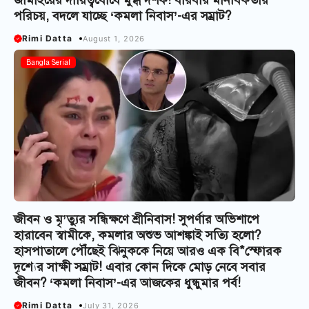
জামাইয়ের দায়িত্ববোধে মুগ্ধ দর্শক! বারবার মানবিকতার
পরিচয়, বদলে যাচ্ছে ‘কমলা নিবাস’-এর সম্রাট?
Rimi Datta
August 1, 2026
Bangla Serial
জীবন ও মৃ’ত্যুর সন্ধিক্ষণে শ্রীনিবাস! সুপর্ণার অভিশাপে
হারাবেন স্বামীকে, কমলার অশুভ আশঙ্কাই সত্যি হলো?
হাসপাতালে পৌঁছেই ঝিনুককে নিয়ে আরও এক বি*স্ফোরক
দৃশ্যের সাক্ষী সম্রাট! এবার কোন দিকে মোড় নেবে সবার
জীবন? ‘কমলা নিবাস’-এর আজকের ধুন্ধুমার পর্ব!
Rimi Datta
July 31, 2026