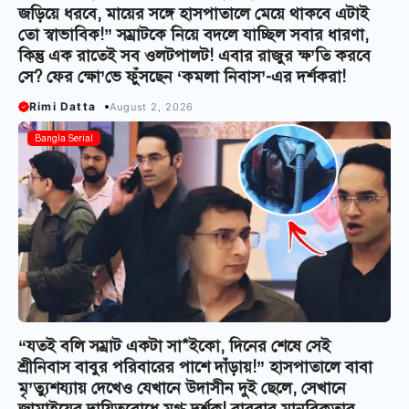
জড়িয়ে ধরবে, মায়ের সঙ্গে হাসপাতালে মেয়ে থাকবে এটাই
তো স্বাভাবিক!” সম্রাটকে নিয়ে বদলে যাচ্ছিল সবার ধারণা,
কিন্তু এক রাতেই সব ওলটপালট! এবার রাজুর ক্ষ’তি করবে
সে? ফের ক্ষো’ভে ফুঁসছেন ‘কমলা নিবাস’-এর দর্শকরা!
Rimi Datta
August 2, 2026
Bangla Serial
“যতই বলি সম্রাট একটা সা*ইকো, দিনের শেষে সেই
শ্রীনিবাস বাবুর পরিবারের পাশে দাঁড়ায়!” হাসপাতালে বাবা
মৃ’ত্যুশয্যায় দেখেও যেখানে উদাসীন দুই ছেলে, সেখানে