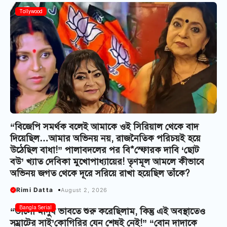
Tollywood
“বিজেপি সমর্থক বলেই আমাকে ওই সিরিয়াল থেকে বাদ
দিয়েছিল…আমার অভিনয় নয়, রাজনৈতিক পরিচয়ই হয়ে
উঠেছিল বাধা!” পালাবদলের পর বি*স্ফোরক দাবি ‘ছোট
বউ’ খ্যাত দেবিকা মুখোপাধ্যায়ের! তৃণমূল আমলে কীভাবে
অভিনয় জগত থেকে দূরে সরিয়ে রাখা হয়েছিল তাঁকে?
Rimi Datta
August 2, 2026
Bangla Serial
“ভালো মানুষ ভাবতে শুরু করেছিলাম, কিন্তু এই অবস্থাতেও
সম্রাটের সাই’কোগিরির যেন শেষই নেই!” “বোন দাদাকে