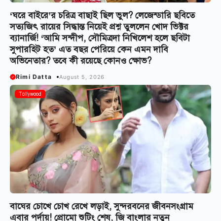
‘ঘরে বাইরে’র চরিত্র বাছাই ছিল ভুল? লেজেন্ডারি ছবিতে
সত্যজিৎ রায়ের সিদ্ধান্ত নিয়েই প্রশ্ন তুললেন খোদ ভিক্টর
ব্যানার্জি! ‘আমি সন্দীপ, সৌমিত্রদা নিখিলেশ হলে ছবিটা
সুপারহিট হত’ এত বছর পেরিয়ে কেন এমন দাবি
অভিনেতার? তবে কী রয়েছে কোন‌ও ক্ষোভ?
Rimi Datta
August 5, 2026
Tollywood
বাঘের চোখে চোখ রেখে লড়াই, সুন্দরবনের জীবনসংগ্রাম
এবার পর্দায়! প্রোমো শুটিং শেষ, জি বাংলার নতুন