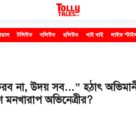
িয়াল
টলিউড
বলিউড
হলিউড
খাই খাই
লাইফ স্টাই
করব না, উদয় সব…” হঠাৎ অভিমানী স্
ণে মনখারাপ অভিনেত্রীর?