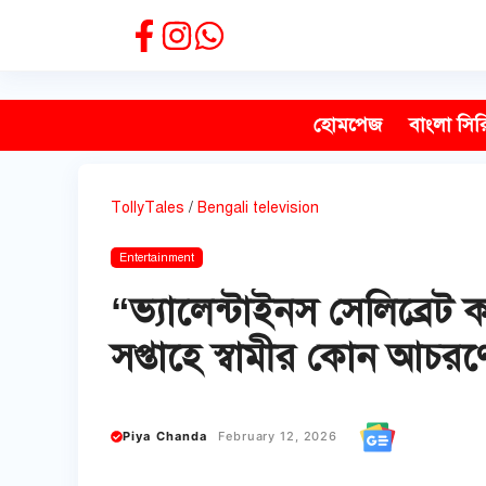
Skip
to
content
হোমপেজ
বাংলা সির
TollyTales
/
Bengali television
Entertainment
“ভ্যালেন্টাইনস সেলিব্রেট 
সপ্তাহে স্বামীর কোন আচর
Piya Chanda
February 12, 2026