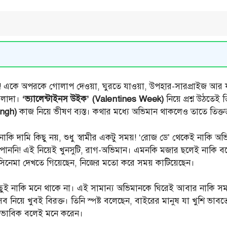
 একে অপরকে গোলাপ দেওয়া, ঘুরতে যাওয়া, উপহার-সারপ্রাইজ আর যুগল 
 আলাদা।
‘ভ্যালেন্টাইনস উইক’ (Valentines Week)
নিয়ে প্রশ্ন উঠতে
Singh)
কাজ নিয়ে ভীষণ ব্যস্ত। কথার মধ্যে অভিমান থাকলেও তাতে তিক্ততা 
 নাকি দামি কিছু নয়, শুধু স্বামীর একটু সময়! ‘রোজ ডে’ থেকেই নাকি অভ
 পাননি! এই নিয়েই খুনসুটি, রাগ-অভিমান। এমনকি মজার ছলেই নাকি বলে
গে সিনেমা দেখতে গিয়েছেন, নিজের মতো করে সময় কাটিয়েছেন।
ছুই নাকি মনে থাকে না। এই সামান্য অভিমানকে ঘিরেই আবার নাকি সমা
এসব নিয়ে খুবই বিরক্ত। তিনি স্পষ্ট বলেছেন, বাইরের মানুষ যা খুশি ভাবত
্বাভাবিক বলেই মনে করেন।