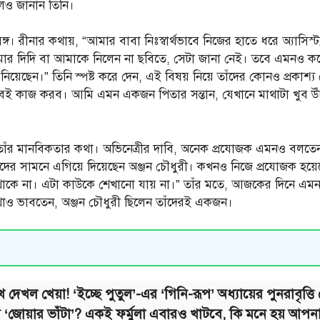
বলেও জানান তিনি।
গ। রীনার কথায়, “আমার বাবা নিঃস্বার্থভাবে নিজের হাতে ধরে অ্যাসিস্
 আমার দিদি বা আমাকে নিলেন না ছবিতে, সেটা জানা নেই। তবে এমনও কয়ে
নিয়েছেন।” তিনি স্পষ্ট করে দেন, এই বিষয় নিয়ে তাঁদের কোনও প্রক
ই কাজ করব। আমি এমন একজন পিতার সন্তান, যেখানে মাথাটা খুব উঁচ
েন তাঁর মানবিকতার কথা। অভিনেত্রীর দাবি, অনেক প্রযোজক এমনও বলতে
ীদের সামনে এগিয়ে দিয়েছেন অঞ্জন চৌধুরী। কখনও নিজে প্রযোজক হয়েছ
কে না। এটা কাউকে শেখানো যায় না।” তাঁর মতে, আজকের দিনে এমন নিঃস
কথাও ভাবতেন, অঞ্জন চৌধুরী ছিলেন তাঁদেরই একজন।
খ দেখল খেয়া! ‘ইচ্ছে পুতুল’-এর ‘গিনি-রূপ’ অধ্যায়ের পুনরাবৃত
 ‘জোয়ার ভাঁটা’? একই ফর্মুলা এবারও খাটবে, কি মনে হয় আপন