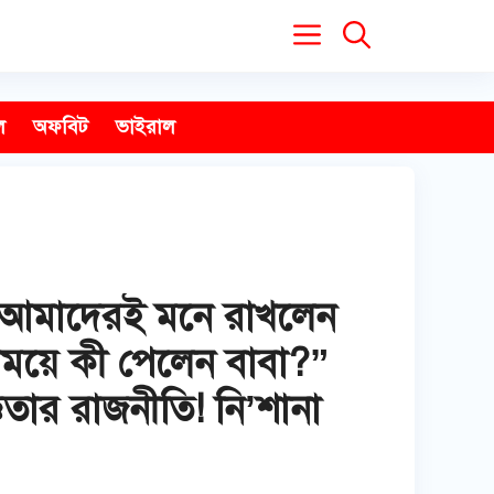
ল
অফবিট
ভাইরাল
 আমাদেরই মনে রাখলেন
িনিময়ে কী পেলেন বাবা?”
্ঞতার রাজনীতি! নি’শানা