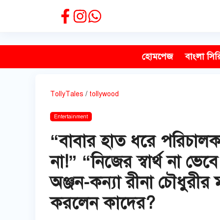
Skip
to
content
হোমপেজ
বাংলা সির
TollyTales
/
tollywood
Entertainment
“বাবার হাত ধরে পরিচাল
না!” “নিজের স্বার্থ না ভে
অঞ্জন-কন্যা রীনা চৌধুরীর 
করলেন কাদের?