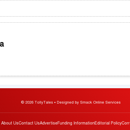
a
© 2026 TollyTales • Designed by Smack Online Services
About Us
Contact Us
Advertise
Funding Information
Editorial Policy
Corr