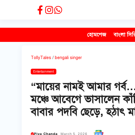
Skip
to
content
হোমপেজ
বাংলা সির
TollyTales
/
bengali singer
Entertainment
“মায়ের নামই আমার গর্ব…
মঞ্চে আবেগে ভাসালেন কাঁথি
বাবার পদবি ছেড়ে, হঠাৎ ম
Piya Chanda
March 5, 2026