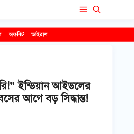
ল
অফবিট
ভাইরাল
রি!” ইন্ডিয়ান আইডলের
সের আগে বড় সিদ্ধান্ত!