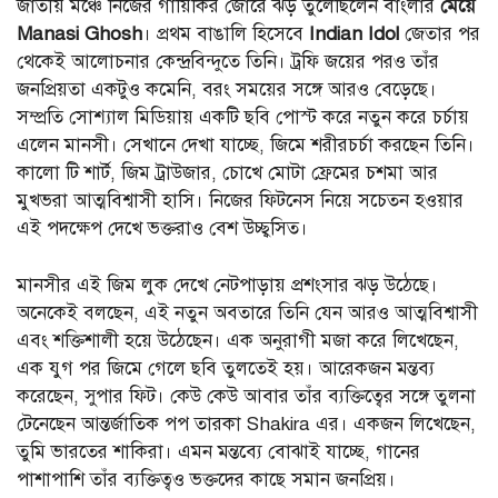
জাতীয় মঞ্চে নিজের গায়িকির জোরে ঝড় তুলেছিলেন বাংলার
মেয়ে
Manasi Ghosh
। প্রথম বাঙালি হিসেবে
Indian Idol
জেতার পর
থেকেই আলোচনার কেন্দ্রবিন্দুতে তিনি। ট্রফি জয়ের পরও তাঁর
জনপ্রিয়তা একটুও কমেনি, বরং সময়ের সঙ্গে আরও বেড়েছে।
সম্প্রতি সোশ্যাল মিডিয়ায় একটি ছবি পোস্ট করে নতুন করে চর্চায়
এলেন মানসী। সেখানে দেখা যাচ্ছে, জিমে শরীরচর্চা করছেন তিনি।
কালো টি শার্ট, জিম ট্রাউজার, চোখে মোটা ফ্রেমের চশমা আর
মুখভরা আত্মবিশ্বাসী হাসি। নিজের ফিটনেস নিয়ে সচেতন হওয়ার
এই পদক্ষেপ দেখে ভক্তরাও বেশ উচ্ছ্বসিত।
মানসীর এই জিম লুক দেখে নেটপাড়ায় প্রশংসার ঝড় উঠেছে।
অনেকেই বলছেন, এই নতুন অবতারে তিনি যেন আরও আত্মবিশ্বাসী
এবং শক্তিশালী হয়ে উঠেছেন। এক অনুরাগী মজা করে লিখেছেন,
এক যুগ পর জিমে গেলে ছবি তুলতেই হয়। আরেকজন মন্তব্য
করেছেন, সুপার ফিট। কেউ কেউ আবার তাঁর ব্যক্তিত্বের সঙ্গে তুলনা
টেনেছেন আন্তর্জাতিক পপ তারকা Shakira এর। একজন লিখেছেন,
তুমি ভারতের শাকিরা। এমন মন্তব্যে বোঝাই যাচ্ছে, গানের
পাশাপাশি তাঁর ব্যক্তিত্বও ভক্তদের কাছে সমান জনপ্রিয়।