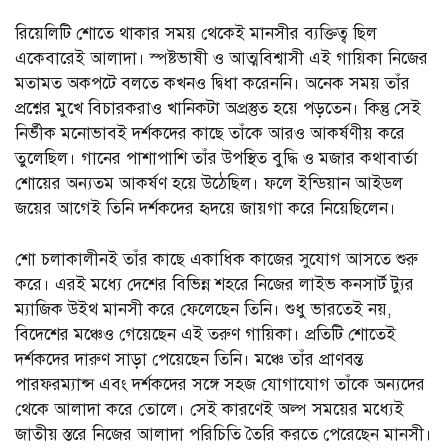
রিয়েলিটি শোতে থাকার সময় থেকেই মানসীর ব্যক্তিত্ব ছিল
একেবারেই আলাদা। স্পষ্টভাষী ও আত্মবিশ্বাসী এই গায়িকা নিজের
মতামত অকপটে বলতে কখনও দ্বিধা করেননি। অনেক সময় তাঁর
প্রশ্নের মুখে বিচারকরাও খানিকটা অপ্রস্তুত হয়ে পড়তেন। কিন্তু সেই
নির্ভীক মনোভাবই দর্শকদের কাছে তাঁকে আরও আকর্ষণীয় করে
তুলেছিল। গানের পাশাপাশি তাঁর উপস্থিত বুদ্ধি ও মজার কথাবার্তা
শোয়ের অন্যতম আকর্ষণ হয়ে উঠেছিল। ফলে ইন্ডিয়ান আইডল
জয়ের আগেই তিনি দর্শকদের হৃদয়ে জায়গা করে নিয়েছিলেন।
শো চলাকালীনই তাঁর কাছে একাধিক কাজের সুযোগ আসতে শুরু
করে। এরই মধ্যে দেশের বিভিন্ন শহরে নিজের লাইভ কনসার্ট ট্যুর
ম্যাজিক উইথ মানসী করে ফেলেছেন তিনি। শুধু ভারতেই নয়,
বিদেশের মঞ্চেও গেয়েছেন এই তরুণ গায়িকা। প্রতিটি শোতেই
দর্শকদের দারুণ সাড়া পেয়েছেন তিনি। মঞ্চে তাঁর প্রাণবন্ত
পারফরম্যান্স এবং দর্শকদের সঙ্গে সহজ যোগাযোগ তাঁকে অন্যদের
থেকে আলাদা করে তোলে। সেই কারণেই অল্প সময়ের মধ্যেই
জাতীয় স্তরে নিজের আলাদা পরিচিতি তৈরি করতে পেরেছেন মানসী।