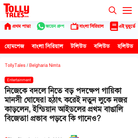
Skip
to
content
প্রথম পাতা
জয়েন গ্রুপ
বাংলা সিরিয়াল
এই মুহূর্তে
হোমপেজ
বাংলা সিরিয়াল
টলিউড
বলিউড
হলিউড
TollyTales
/
Belgharia Nimta
Entertainment
নিজেকে বদলে নিতে বড় পদক্ষেপ গায়িকা
মানসী ঘোষের! হঠাৎ করেই নতুন লুকে নজর
কাড়লেন, ইন্ডিয়ান আইডলের প্রথম বাঙালি
বিজেতা! প্রভাব পড়বে কি গানেও?