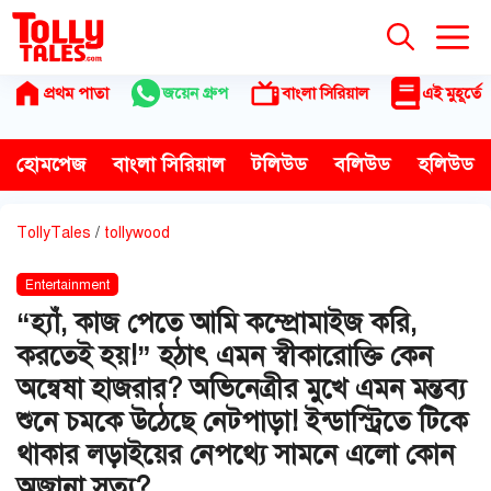
Skip
to
content
প্রথম পাতা
জয়েন গ্রুপ
বাংলা সিরিয়াল
এই মুহূর্তে
হোমপেজ
বাংলা সিরিয়াল
টলিউড
বলিউড
হলিউড
TollyTales
/
tollywood
Entertainment
“হ্যাঁ, কাজ পেতে আমি কম্প্রোমাইজ করি,
করতেই হয়!” হঠাৎ এমন স্বীকারোক্তি কেন
অন্বেষা হাজরার? অভিনেত্রীর মুখে এমন মন্তব্য
শুনে চমকে উঠেছে নেটপাড়া! ইন্ডাস্ট্রিতে টিকে
থাকার লড়াইয়ের নেপথ্যে সামনে এলো কোন
অজানা সত্য?