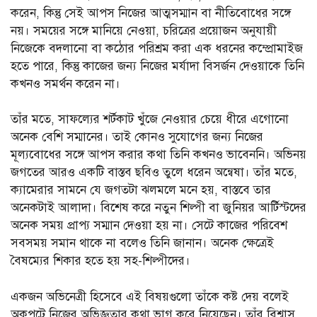
করেন, কিন্তু সেই আপস নিজের আত্মসম্মান বা নীতিবোধের সঙ্গে
নয়। সময়ের সঙ্গে মানিয়ে নেওয়া, চরিত্রের প্রয়োজন অনুযায়ী
নিজেকে বদলানো বা কঠোর পরিশ্রম করা এক ধরনের কম্প্রোমাইজ
হতে পারে, কিন্তু কাজের জন্য নিজের মর্যাদা বিসর্জন দেওয়াকে তিনি
কখনও সমর্থন করেন না।
তাঁর মতে, সাফল্যের শর্টকাট খুঁজে নেওয়ার চেয়ে ধীরে এগোনো
অনেক বেশি সম্মানের। তাই কোনও সুযোগের জন্য নিজের
মূল্যবোধের সঙ্গে আপস করার কথা তিনি কখনও ভাবেননি। অভিনয়
জগতের আরও একটি বাস্তব ছবিও তুলে ধরেন অন্বেষা। তাঁর মতে,
ক্যামেরার সামনে যে জগতটা ঝলমলে মনে হয়, বাস্তবে তার
অনেকটাই আলাদা। বিশেষ করে নতুন শিল্পী বা জুনিয়র আর্টিস্টদের
অনেক সময় প্রাপ্য সম্মান দেওয়া হয় না। সেটে কাজের পরিবেশ
সবসময় সমান থাকে না বলেও তিনি জানান। অনেক ক্ষেত্রেই
বৈষম্যের শিকার হতে হয় সহ-শিল্পীদের।
একজন অভিনেত্রী হিসেবে এই বিষয়গুলো তাঁকে কষ্ট দেয় বলেই
অকপটে নিজের অভিজ্ঞতার কথা ভাগ করে নিয়েছেন। তাঁর বিশ্বাস,