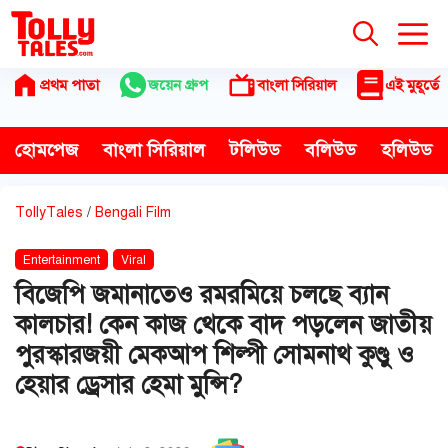
Skip
to
content
প্রথম পাতা
জয়েন গ্রুপ
বাংলা সিরিয়াল
এই মুহূর্তে
হোমপেজ
বাংলা সিরিয়াল
টলিউড
বলিউড
হলিউড
TollyTales
/
Bengali Film
Entertainment
Viral
বিজেপি জমানাতেও রমরমিয়ে চলছে ব্যান
কালচার! কেন কাজ থেকে বাদ পড়লেন জাতীয়
পুরস্কারজয়ী মেকআপ শিল্পী সোমনাথ কুণ্ডু ও
হেয়ার ড্রেসার হেমা মুন্সি?