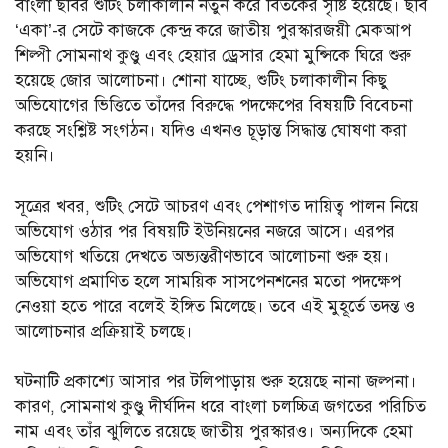
বাংলা ছবির শুটিং চলাকালীন নতুন করে বিতর্কের সৃষ্টি হয়েছে। ছবি
‘একা’-র সেটে কাজকে কেন্দ্র করে জাতীয় পুরস্কারজয়ী মেকআপ
শিল্পী সোমনাথ কুণ্ডু এবং হেয়ার ড্রেসার হেমা মুন্সিকে ঘিরে শুরু
হয়েছে জোর আলোচনা। শোনা যাচ্ছে, শুটিং চলাকালীন কিছু
অভিযোগের ভিত্তিতে তাঁদের বিরুদ্ধে পদক্ষেপের বিষয়টি বিবেচনা
করছে সংশ্লিষ্ট সংগঠন। যদিও এখনও চূড়ান্ত সিদ্ধান্ত ঘোষণা করা
হয়নি।
সূত্রের খবর, শুটিং সেটে আচরণ এবং পেশাগত দায়িত্ব পালন নিয়ে
অভিযোগ ওঠার পর বিষয়টি ইউনিয়নের নজরে আসে। এরপর
অভিযোগ খতিয়ে দেখতে অভ্যন্তরীণভাবে আলোচনা শুরু হয়।
অভিযোগ প্রমাণিত হলে সাময়িক সাসপেনশনের মতো পদক্ষেপ
নেওয়া হতে পারে বলেই ইঙ্গিত মিলেছে। তবে এই মুহূর্তে তদন্ত ও
আলোচনার প্রক্রিয়াই চলছে।
ঘটনাটি প্রকাশ্যে আসার পর টলিপাড়ায় শুরু হয়েছে নানা জল্পনা।
কারণ, সোমনাথ কুণ্ডু দীর্ঘদিন ধরে বাংলা চলচ্চিত্র জগতের পরিচিত
নাম এবং তাঁর ঝুলিতে রয়েছে জাতীয় পুরস্কারও। অন্যদিকে হেমা