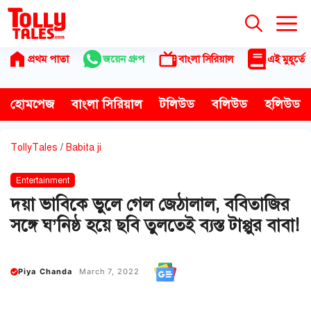
Skip
to
content
প্রথম পাতা
জয়েন গ্রুপ
বাংলা সিরিয়াল
এই মুহূর্তে
হোমপেজ
বাংলা সিরিয়াল
টলিউড
বলিউড
হলিউড
TollyTales
/
Babita ji
Entertainment
দয়া ভাবিকে ভুলে গেল জেঠালাল, ববিতাজির
সঙ্গে ঘ’নিষ্ঠ হয়ে ছবি তুলতেই ব্যস্ত টাপ্পুর বাবা!
Piya Chanda
March 7, 2022