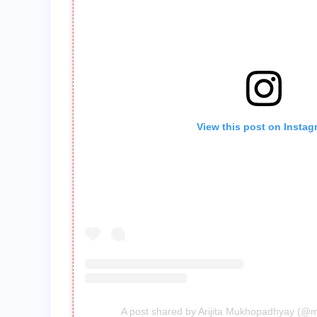
View this post on Instag
A post shared by Arijita Mukhopadhyay (@m