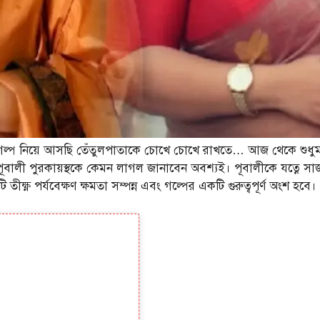
্প নিয়ে আসছি তেঁতুলপাতাকে চোখে চোখে রাখতে… আজ থেকে শুধুমাত্র স
ত পূবালী পুরকায়স্থকে কেমন লাগল জানাবেন অবশ্যই। পূবালীকে যত্নে
তীক্ষ্ণ পর্যবেক্ষণ ক্ষমতা সম্পন্ন এবং গল্পের একটি গুরুত্বপূর্ণ অংশ হবে।