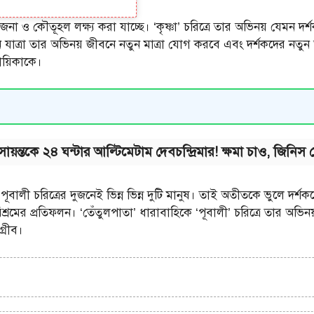
তেজনা ও কৌতূহল লক্ষ্য করা যাচ্ছে। ‘কৃষ্ণা’ চরিত্রে তার অভিনয় যেমন দ
্রা তার অভিনয় জীবনে নতুন মাত্রা যোগ করবে এবং দর্শকদের নতুন অভ
নায়িকাকে।
 সায়ন্তকে ২৪ ঘন্টার আল্টিমেটাম দেবচন্দ্রিমার! ক্ষমা চাও, জ
ই পূবালী চরিত্রের দুজনেই ভিন্ন ভিন্ন দুটি মানুষ। তাই অতীতকে ভুলে দ
শ্রমের প্রতিফলন। ‘তেঁতুলপাতা’ ধারাবাহিকে ‘পূবালী’ চরিত্রে তার অভি
্রীব।