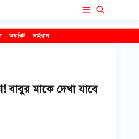
ল
অফবিট
ভাইরাল
া! বাবুর মাকে দেখা যাবে