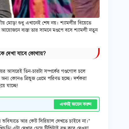
টকীয় মোড়! শুধু এখানেই শেষ নয়। শ্যামলীর বিয়েতে
য়ের আয়োজনে ব্যস্ত! তার সামনে মণ্ডপে বসে শ্যামলী নতুন
মাকে দেখা যাবে কোথায়?
য়ের আসরেই তিন-চারটা সম্পর্কের গণ্ডগোল চলে
ন্য কোনও ত্রিভুজ প্রেমে পরিণত হচ্ছে। দর্শকরা
ে যাচ্ছে!
এখনই জয়েন করুন
ে ভবিষ্যতে আর কেউ সিরিয়াল দেখতে চাইবে না।”
চুড়ি! এটা দেখার চেয়ে টিভিটাই বন্ধ করে দেওয়া