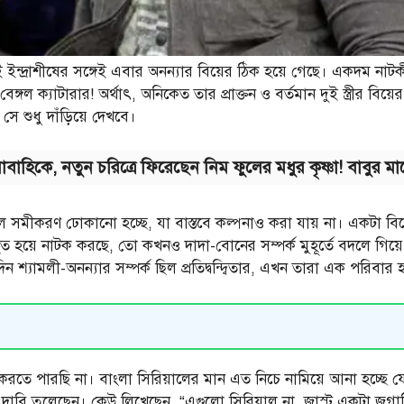
াই ইন্দ্রাশীষের সঙ্গেই এবার অনন্যার বিয়ের ঠিক হয়ে গেছে। একদম না
বেঙ্গল ক্যাটারার! অর্থাৎ, অনিকেত তার প্রাক্তন ও বর্তমান দুই স্ত্রীর বি
সে শুধু দাঁড়িয়ে দেখবে।
াবাহিকে, নতুন চরিত্রে ফিরেছেন নিম ফুলের মধুর কৃষ্ণা! বাবুর 
 সমীকরণ ঢোকানো হচ্ছে, যা বাস্তবে কল্পনাও করা যায় না। একটা বি
িত হয়ে নাটক করছে, তো কখনও দাদা-বোনের সম্পর্ক মুহূর্তে বদলে গিয়ে অ
ামলী-অনন্যার সম্পর্ক ছিল প্রতিদ্বন্দ্বিতার, এখন তারা এক পরিবার হয়
রতে পারছি না। বাংলা সিরিয়ালের মান এত নিচে নামিয়ে আনা হচ্ছে য
দাবি তুলেছেন। কেউ লিখেছেন, “এগুলো সিরিয়াল না, জাস্ট একটা জগাখি