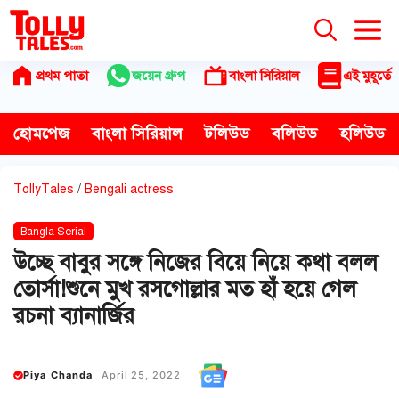
Skip
to
content
প্রথম পাতা
জয়েন গ্রুপ
বাংলা সিরিয়াল
এই মুহূর্তে
হোমপেজ
বাংলা সিরিয়াল
টলিউড
বলিউড
হলিউড
TollyTales
/
Bengali actress
Bangla Serial
উচ্ছে বাবুর সঙ্গে নিজের বিয়ে নিয়ে কথা বলল
তোর্সা!শুনে মুখ রসগোল্লার মত হাঁ হয়ে গেল
রচনা ব্যানার্জির
Piya Chanda
April 25, 2022