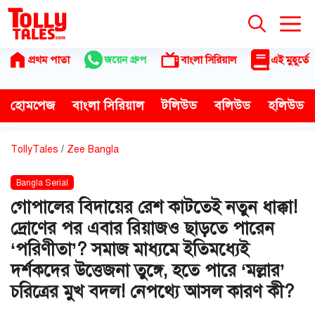
Skip
to
content
প্রথম পাতা
জয়েন গ্রুপ
বাংলা সিরিয়াল
এই মুহূর্তে
হোমপেজ
বাংলা সিরিয়াল
টলিউড
বলিউড
হলিউড
TollyTales
/
Zee Bangla
Bangla Serial
গোপালের বিদায়ের রেশ কাটতেই নতুন ধাক্কা!
দ্রোণের পর এবার রিয়াজও ছাড়তে পারেন
‘পরিণীতা’? সমাজ মাধ্যমে ইতিমধ্যেই
দর্শকদের উত্তেজনা তুঙ্গে, হতে পারে ‘মল্লার’
চরিত্রের মুখ বদল! নেপথ্যে আসল কারণ কী?