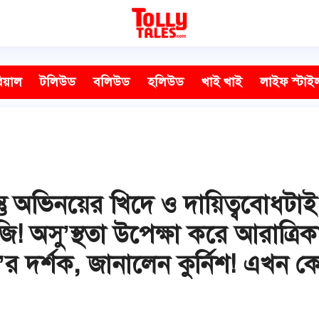
িয়াল
টলিউড
বলিউড
হলিউড
খাই খাই
লাইফ স্টাই
্তু অভিনয়ের খিদে ও দায়িত্ববোধটাই
ি! অসু’স্থতা উপেক্ষা করে আরাত্র
টা’র দর্শক, জানালেন কুর্নিশ! এখন