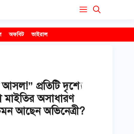
ল
অফবিট
ভাইরাল
 আসল!” প্রতিটি দৃশ্যে
িকা মাইতির অসাধারণ
 কেমন আছেন অভিনেত্রী?