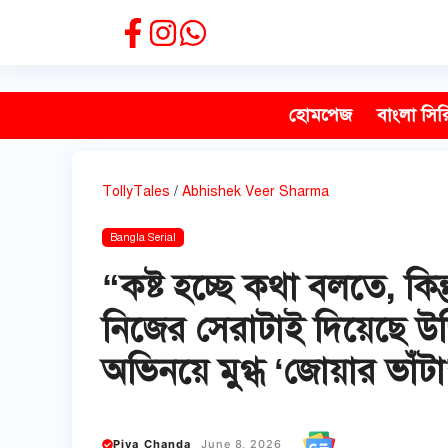
Skip
to
content
হোমপেজ
বাংলা সির
TollyTales
/
Abhishek Veer Sharma
Bangla Serial
“কষ্ট হচ্ছে কথা বলতে, কিন
নিজের সেরাটাই দিয়েছে উজ
অভিনয়ে মুগ্ধ ‘জোয়ার ভাঁ
Piya Chanda
June 8, 2026