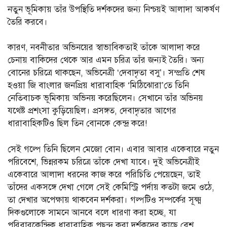
নতুন ভূমিকায় তাঁর উপস্থিতি দর্শকদের জন্য নিশ্চয়ই আলাদা আকর্ষণ
তৈরি করবে।
কারণ, নবনীতার অভিনয়ের স্বাভাবিকতাই তাঁকে আলাদা করে
চেনায় বাকিদের থেকে আর এমন চরিত্র তাঁর জন্যই তৈরি। অন্য
বোনের চরিত্রে থাকছেন, অভিনেত্রী ‘দেবাদৃতা বসু’। সম্প্রতি শেষ
হওয়া জি বাংলার জনপ্রিয় ধারাবাহিক ‘মিঠিঝোরা’তে তিনি
নেতিবাচক ভূমিকায় অভিনয় করেছিলেন। সেখানে তাঁর অভিনয়
যথেষ্ট প্রশংসা কুড়িয়েছিল। প্রসঙ্গত, দেবাদৃতার আগের
ধারাবাহিকটিও ছিল তিন বোনকে কেন্দ্র করে!
সেই গল্পে তিনি ছিলেন মেজো বোন। এবার আবার একেবারে নতুন
পরিবেশে, ভিন্নরকম চরিত্রে তাঁকে দেখা যাবে। দুই অভিনেত্রীই
একেবারে আলাদা ধরনের কাজ করে পরিচিতি পেয়েছেন, তাই
তাঁদের একসঙ্গে দেখা গেলে সেই কেমিস্ট্রি পর্দায় কতটা জমে ওঠে,
তা দেখার অপেক্ষায় থাকবেন দর্শকরা। গল্পটিও সম্পর্কের সূক্ষ্ম
দিকগুলোকে সামনে আনবে বলে ধারণা করা হচ্ছে, যা
পরিবারকেন্দ্রিক ধারাবাহিক পছন্দ করা দর্শকদের কাছে বেশ