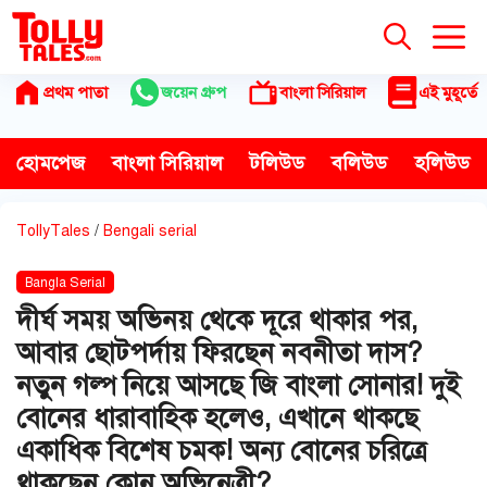
Skip
to
content
প্রথম পাতা
জয়েন গ্রুপ
বাংলা সিরিয়াল
এই মুহূর্তে
হোমপেজ
বাংলা সিরিয়াল
টলিউড
বলিউড
হলিউড
TollyTales
/
Bengali serial
Bangla Serial
দীর্ঘ সময় অভিনয় থেকে দূরে থাকার পর,
আবার ছোটপর্দায় ফিরছেন নবনীতা দাস?
নতুন গল্প নিয়ে আসছে জি বাংলা সোনার! দুই
বোনের ধারাবাহিক হলেও, এখানে থাকছে
একাধিক বিশেষ চমক! অন্য বোনের চরিত্রে
থাকছেন কোন অভিনেত্রী?