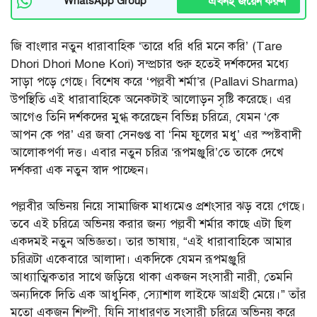
এখনই জয়েন করুন
WhatsApp Group
জি বাংলার নতুন ধারাবাহিক ‘তারে ধরি ধরি মনে করি’ (Tare
Dhori Dhori Mone Kori) সম্প্রচার শুরু হতেই দর্শকদের মধ্যে
সাড়া পড়ে গেছে। বিশেষ করে ‘পল্লবী শর্মা’র (Pallavi Sharma)
উপস্থিতি এই ধারাবাহিকে অনেকটাই আলোড়ন সৃষ্টি করেছে। এর
আগেও তিনি দর্শকদের মুগ্ধ করেছেন বিভিন্ন চরিত্রে, যেমন ‘কে
আপন কে পর’ এর জবা সেনগুপ্ত বা ‘নিম ফুলের মধু’ এর স্পষ্টবাদী
আলোকপর্ণা দত্ত। এবার নতুন চরিত্র ‘রূপমঞ্জুরি’তে তাকে দেখে
দর্শকরা এক নতুন স্বাদ পাচ্ছেন।
পল্লবীর অভিনয় নিয়ে সামাজিক মাধ্যমেও প্রশংসার ঝড় বয়ে গেছে।
তবে এই চরিত্রে অভিনয় করার জন্য পল্লবী শর্মার কাছে এটা ছিল
একদমই নতুন অভিজ্ঞতা। তার ভাষায়, “এই ধারাবাহিকে আমার
চরিত্রটা একেবারে আলাদা। একদিকে যেমন রূপমঞ্জুরি
আধ্যাত্মিকতার সাথে জড়িয়ে থাকা একজন সংসারী নারী, তেমনি
অন্যদিকে দিতি এক আধুনিক, স্যোশাল লাইফে আগ্রহী মেয়ে।” তাঁর
মতো একজন শিল্পী, যিনি সাধারণত সংসারী চরিত্রে অভিনয় করে