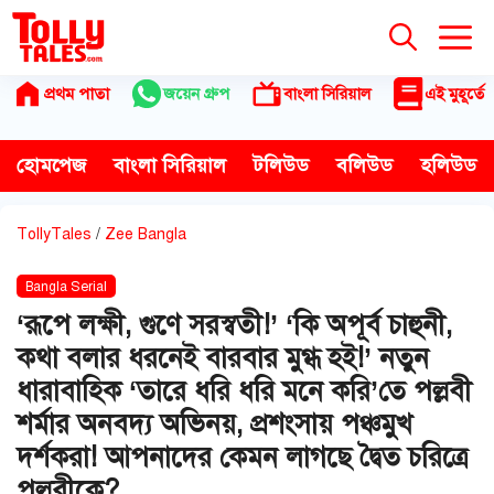
Skip
to
content
প্রথম পাতা
জয়েন গ্রুপ
বাংলা সিরিয়াল
এই মুহূর্তে
হোমপেজ
বাংলা সিরিয়াল
টলিউড
বলিউড
হলিউড
TollyTales
/
Zee Bangla
Bangla Serial
‘রূপে লক্ষী, গুণে সরস্বতী!’ ‘কি অপূর্ব চাহুনী,
কথা বলার ধরনেই বারবার মুগ্ধ হই!’ নতুন
ধারাবাহিক ‘তারে ধরি ধরি মনে করি’তে পল্লবী
শর্মার অনবদ্য অভিনয়, প্রশংসায় পঞ্চমুখ
দর্শকরা! আপনাদের কেমন লাগছে দ্বৈত চরিত্রে
পল্লবীকে?