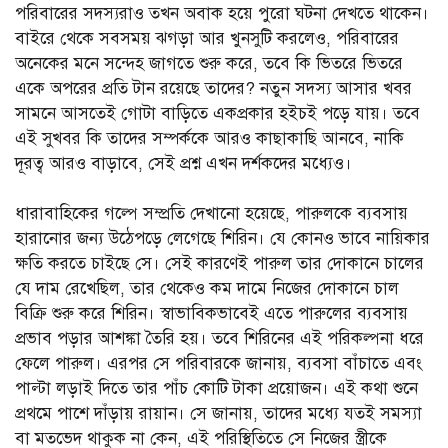
পরিবারের সদস্যরাও তখন অবাক হয়ে পুরো ঘটনা দেখতে থাকেন।
বাইরে থেকে সবসময় ঝগড়া আর খুনসুটি করলেও, পরিবারের
অনেকের মনে সন্দেহ জাগতে শুরু করে, তবে কি ভিতরে ভিতরে
একে অপরের প্রতি টান রয়েছে তাদের? নতুন সদস্য আসার খবর
সামনে আসতেই গোটা বাড়িতে একপ্রকার হইচই পড়ে যায়। তবে
এই সুখবর কি তাদের সম্পর্ককে আরও কাছাকাছি আনবে, নাকি
দূরত্ব আরও বাড়াবে, সেই প্রশ্ন এখন দর্শকদের মধ্যেও।
ধারাবাহিকের গল্পে সম্প্রতি দেখানো হয়েছে, পারুলকে ব্যবসায়
হারানোর জন্য উঠেপড়ে লেগেছে শিরিন। যে কোনও ভাবে নায়িকার
ক্ষতি করতে চাইছে সে। সেই কারণেই পারুল তার দোকানে চালের
যে দাম রেখেছিল, তার থেকেও কম দামে নিজের দোকানে চাল
বিক্রি শুরু করে শিরিন। স্বাভাবিকভাবেই এতে পারুলের ব্যবসায়
প্রভাব পড়ার আশঙ্কা তৈরি হয়। তবে শিরিনের এই পরিকল্পনা ধরে
ফেলে পারুল। এরপর সে পরিবারকে জানায়, ব্যবসা বাঁচাতে এবং
পাল্টা লড়াই দিতে তার পাঁচ কোটি টাকা প্রয়োজন। এই কথা শুনে
প্রথমে পাশে দাঁড়ায় রায়ান। সে জানায়, তাদের মধ্যে যতই সমস্যা
বা মতভেদ থাকুক না কেন, এই পরিস্থিতিতে সে নিজের স্ত্রীকে