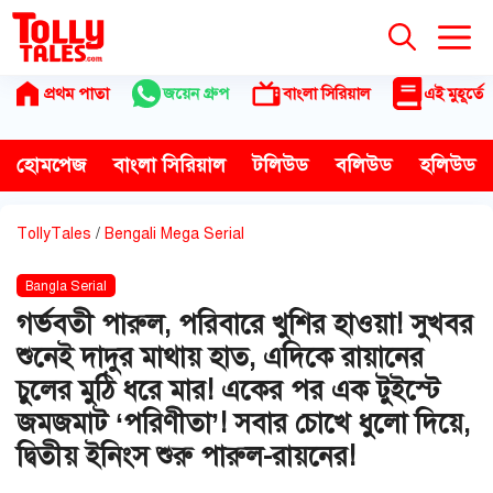
Skip
to
content
প্রথম পাতা
জয়েন গ্রুপ
বাংলা সিরিয়াল
এই মুহূর্তে
হোমপেজ
বাংলা সিরিয়াল
টলিউড
বলিউড
হলিউড
TollyTales
/
Bengali Mega Serial
Bangla Serial
গর্ভবতী পারুল, পরিবারে খুশির হাওয়া! সুখবর
শুনেই দাদুর মাথায় হাত, এদিকে রায়ানের
চুলের মুঠি ধরে মার! একের পর এক টুইস্টে
জমজমাট ‘পরিণীতা’! সবার চোখে ধুলো দিয়ে,
দ্বিতীয় ইনিংস শুরু পারুল-রায়নের!