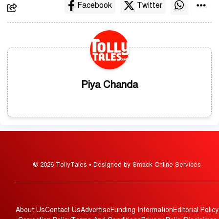
Facebook
Twitter
Piya Chanda
© 2026 TollyTales • Designed by Smack Online Services
About Us
Contact Us
Advertise
Funding Information
Editorial Policy