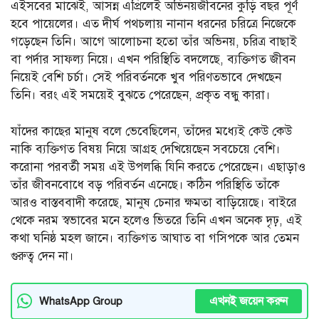
এইসবের মাঝেই, আসন্ন এপ্রিলেই অভিনয়জীবনের কুড়ি বছর পূর্ণ
হবে পায়েলের। এত দীর্ঘ পথচলায় নানান ধরনের চরিত্রে নিজেকে
গড়েছেন তিনি। আগে আলোচনা হতো তাঁর অভিনয়, চরিত্র বাছাই
বা পর্দার সাফল্য নিয়ে। এখন পরিস্থিতি বদলেছে, ব্যক্তিগত জীবন
নিয়েই বেশি চর্চা। সেই পরিবর্তনকে খুব পরিণতভাবে দেখছেন
তিনি। বরং এই সময়েই বুঝতে পেরেছেন, প্রকৃত বন্ধু কারা।
যাঁদের কাছের মানুষ বলে ভেবেছিলেন, তাঁদের মধ্যেই কেউ কেউ
নাকি ব্যক্তিগত বিষয় নিয়ে আগ্রহ দেখিয়েছেন সবচেয়ে বেশি।
করোনা পরবর্তী সময় এই উপলব্ধি যিনি করতে পেরেছেন। এছাড়াও
তাঁর জীবনবোধে বড় পরিবর্তন এনেছে। কঠিন পরিস্থিতি তাঁকে
আরও বাস্তববাদী করেছে, মানুষ চেনার ক্ষমতা বাড়িয়েছে। বাইরে
থেকে নরম স্বভাবের মনে হলেও ভিতরে তিনি এখন অনেক দৃঢ়, এই
কথা ঘনিষ্ঠ মহল জানে। ব্যক্তিগত আঘাত বা গসিপকে আর তেমন
গুরুত্ব দেন না।
এখনই জয়েন করুন
WhatsApp Group