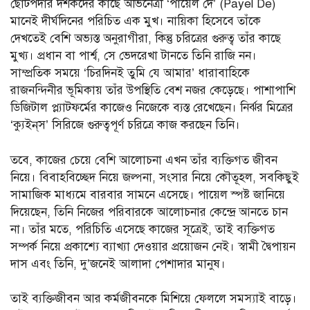
ছোটপর্দার দর্শকদের কাছে অভিনেত্রী ‘পায়েল দে’ (Payel De)
মানেই দীর্ঘদিনের পরিচিত এক মুখ। নায়িকা হিসেবে তাঁকে
দেখতেই বেশি অভ্যস্ত অনুরাগীরা, কিন্তু চরিত্রের গুরুত্ব তাঁর কাছে
মুখ্য। প্রধান বা পার্শ্ব, সে ভেদরেখা টানতে তিনি রাজি নন।
সাম্প্রতিক সময়ে ‘চিরদিনই তুমি যে আমার’ ধারাবাহিকে
রাজনন্দিনীর ভূমিকায় তাঁর উপস্থিতি বেশ নজর কেড়েছে। পাশাপাশি
ডিজিটাল প্ল্যাটফর্মের কাজেও নিজেকে ব্যস্ত রেখেছেন। নির্ঝর মিত্রের
‘ক্যুইন্‌স’ সিরিজে গুরুত্বপূর্ণ চরিত্রে কাজ করছেন তিনি।
তবে, কাজের চেয়ে বেশি আলোচনা এখন তাঁর ব্যক্তিগত জীবন
নিয়ে। বিবাহবিচ্ছেদ নিয়ে জল্পনা, সংসার নিয়ে কৌতূহল, সবকিছুই
সামাজিক মাধ্যমে বারবার সামনে এসেছে। পায়েল স্পষ্ট জানিয়ে
দিয়েছেন, তিনি নিজের পরিবারকে আলোচনার কেন্দ্রে আনতে চান
না। তাঁর মতে, পরিচিতি এসেছে কাজের সূত্রেই, তাই ব্যক্তিগত
সম্পর্ক নিয়ে প্রকাশ্যে ব্যাখ্যা দেওয়ার প্রয়োজন নেই। স্বামী দ্বৈপায়ন
দাস এবং তিনি, দু’জনেই আলাদা পেশাদার মানুষ।
তাই ব্যক্তিজীবন আর কর্মজীবনকে মিশিয়ে ফেললে সমস্যাই বাড়ে।