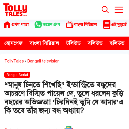
Skip
to
content
প্রথম পাতা
জয়েন গ্রুপ
বাংলা সিরিয়াল
এই মুহূর্তে
হোমপেজ
বাংলা সিরিয়াল
টলিউড
বলিউড
হলিউড
TollyTales
/
Bengali television
Bangla Serial
“মানুষ চিনতে শিখেছি” ইন্ডাস্ট্রিতে বন্ধুদের
আচরণে বিস্মিত পায়েল দে, তুলে ধরলেন কুড়ি
বছরের অভিজ্ঞতা! ‘চিরদিনই তুমি যে আমার’এ
কি তবে তাঁর জন্য বন্ধ অধ্যায়?