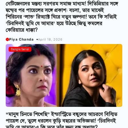
নেটিজেনদের মন্তব্য সরগরম সমাজ মাধ্যম! দিতিপ্রিয়ার সঙ্গে
দ্বন্দ্বের পর পায়েলের সঙ্গে প্রকাশ্য বচসা, তার মাঝেই
শিরিনের ‘লাভ’ রিঅ্যাক্ট ঘিরে নতুন জল্পনা! তবে কি সত্যিই
‘চিরদিনই তুমি যে আমার’ হয়ে উঠছে জিতু কমলের
কেরিয়ারে ধাক্কা?
Piya Chanda
April 18, 2026
Bangla Serial
“মানুষ চিনতে শিখেছি” ইন্ডাস্ট্রিতে বন্ধুদের আচরণে বিস্মিত
পায়েল দে, তুলে ধরলেন কুড়ি বছরের অভিজ্ঞতা! ‘চিরদিনই
তুমি যে আমার’এ কি তবে তাঁর জন্য বন্ধ অধ্যায়?