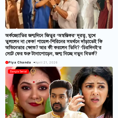
অর্কজ্যোতির জন্মদিনে জিতুর ‘অস্বস্তিকর’ দূরত্ব, মুখে
তুললেন না কেক! পায়েল-শিরিনের সমর্থনে দাঁড়াতেই কি
অভিনেতার ক্ষোভ? আর কী করলেন তিনি? ‘চিরদিনই’র
সেটে ফের শুরু টানাপোড়েন, জন্ম নিচ্ছে নতুন বিতর্ক?
Piya Chanda
April 21, 2026
Bangla Serial