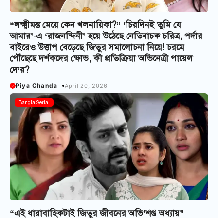
“লক্ষ্মীমন্ত মেয়ে কেন খলনায়িকা?” ‘চিরদিনই তুমি যে
আমার’-এ ‘রাজনন্দিনী’ হয়ে উঠেছে নেতিবাচক চরিত্র, পর্দার
বাইরেও উত্তাপ বেড়েছে জিতুর সমালোচনা নিয়ে! চরমে
পৌঁছেছে দর্শকদের ক্ষোভ, কী প্রতিক্রিয়া অভিনেত্রী পায়েল
দে’র?
Piya Chanda
April 20, 2026
Bangla Serial
“এই ধারাবাহিকটাই জিতুর জীবনের অভি’শপ্ত অধ্যায়”