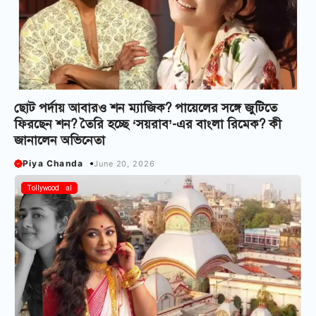
ছোট পর্দায় আবারও শন ম্যাজিক? পায়েলের সঙ্গে জুটিতে
ফিরছেন শন? তৈরি হচ্ছে ‘সয়রাব’-এর বাংলা রিমেক? কী
জানালেন অভিনেতা
Piya Chanda
June 20, 2026
Bangla Serial
Tollywood