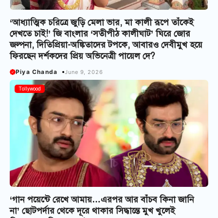
‘আধ্যাত্মিক চরিত্রে জুড়ি মেলা ভার, মা কালী রূপে তাঁকেই
দেখতে চাই!’ জি বাংলার ‘সতীপীঠ কালীঘাট’ ঘিরে জোর
জল্পনা, দিতিপ্রিয়া-অঙ্কিতাদের টপকে, আবারও দেবীমুখ হয়ে
ফিরছেন দর্শকদের প্রিয় অভিনেত্রী পায়েল দে?
Piya Chanda
June 9, 2026
Tollywood
‘গান পয়েন্টে রেখে আমায়…এরপর আর বাঁচব কিনা জানি
না’ ছোটপর্দার থেকে দূরে থাকার সিদ্ধান্তে মুখ খুলেই