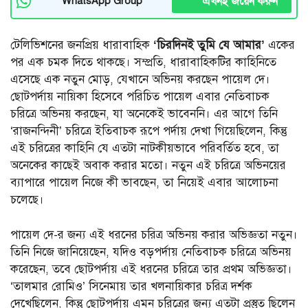
এখনই জয়েন করুন
WhatsApp Group
টেলিভিশনের জনপ্রিয় ধারাবাহিক
‘চিরদিনই তুমি যে আমার’
একের
পর এক চমক দিতে থাকছে। সম্প্রতি, ধারাবাহিকটির কাহিনিতে
এসেছে এক নতুন মোড়, যেখানে অভিনয় করছেন পায়েল দে।
ছোটপর্দায় নায়িকা হিসেবে পরিচিত পায়েল এবার নেতিবাচক
চরিত্রে অভিনয় করছেন, যা অনেকেই ভাবেননি। এর আগে তিনি
‘রাজনন্দিনী’ চরিত্রে ইতিবাচক রূপে পর্দায় দেখা গিয়েছিলেন, কিন্তু
এই চরিত্রের কাহিনি যে এতটা নাটকীয়ভাবে পরিবর্তিত হবে, তা
অনেকের কাছেই অবাক করার মতো। নতুন এই চরিত্রে অভিনয়ের
ব্যাপারে পায়েল নিজে কী ভাবছেন, তা নিয়েই এবার আলোচনা
চলেছে।
পায়েল দে-র জন্য এই ধরনের চরিত্র অভিনয় করার অভিজ্ঞতা নতুন।
তিনি নিজে জানিয়েছেন, যদিও বড়পর্দায় নেতিবাচক চরিত্রে অভিনয়
করেছেন, তবে ছোটপর্দায় এই ধরনের চরিত্রে তার প্রথম অভিজ্ঞতা।
‘তালমার রোমিও’ সিনেমায় তার খলনায়িকার চরিত্র দর্শক
দেখেছিলেন, কিন্তু ছোটপর্দায় এমন চরিত্রের জন্য এতটা প্রস্তুত ছিলেন