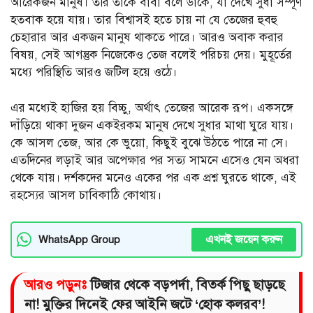
আরেকজন মানুষ। তরি তাকে বাবা বলে ডাকে, যা দেখে সুধা সম্পূর্ণ
হতবাক হয়ে যায়। তার বিশ্বাসই হতে চায় না যে তেজের হুবহু
চেহারার আর একজন মানুষ থাকতে পারে। আরও অবাক করার
বিষয়, সেই আগন্তুক নিজেকেও তেজ বলেই পরিচয় দেয়। মুহূর্তের
মধ্যে পরিস্থিতি আরও জটিল হয়ে ওঠে।
এর মধ্যেই হাজির হয় বিচ্চু, অর্থাৎ তেজের আরেক রূপ। একসঙ্গে
দাঁড়িয়ে থাকা দুজন একইরকম মানুষ দেখে সুধার মাথা ঘুরে যায়।
কে আসল তেজ, আর কে ভুয়ো, কিছুই বুঝে উঠতে পারে না সে।
এতদিনের লড়াই আর অপেক্ষার পর সত্য সামনে এসেও যেন অধরা
থেকে যায়। দর্শকদের মনেও একের পর এক প্রশ্ন ঘুরতে থাকে, এই
রহস্যের আসল চাবিকাঠি কোথায়।
এখনই জয়েন করুন
WhatsApp Group
আরও পড়ুনঃ
টিজার থেকে বড়পর্দা, বিতর্ক পিছু ছাড়ছে
না! মুক্তির দিনেই ফের আইনি জটে ‘হোক কলরব’!