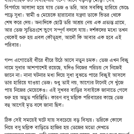
ধারাবাহিক শুভ বিবাহ-এর গল্পে আসে বড়সড় মোড়। সেই
বিপর্যয়ে আলাদা হয়ে যায় তেজ ও তরি, আর সবকিছু হারিয়ে ভেঙে
পড়ে সুধা। স্বামী ও মেয়েকে হারানোর যন্ত্রণা তাকে ভিতর থেকে
শেষ করে দেয়। অন্যদিকে ছোট্ট তরি আশ্রয় নেয় এক প্রত্যন্ত গ্রামে,
আর তেজ স্মৃতিভ্রংশে ভুগে সম্পূর্ণ বদলে যায়। দর্শকদের মধ্যে তখন
থেকেই শুরু হয় প্রবল কৌতূহল, আদৌ কি আবার এক হবে এই
পরিবার।
গল্প এগোতেই ধীরে ধীরে উঠে আসে নতুন চমক। তেজ এখন বিচ্চু
নামে সুধার আশপাশেই রয়েছে, যদিও নিজের পরিচয় সে নিজেই
জানে না। নানা ঘটনার মধ্য দিয়ে সুধা বুঝতে পারে বিচ্চুই আসলে
তার হারিয়ে যাওয়া তেজ। শুধু তাই নয়, ভাগ্যের টানেই সে খুঁজে
পায় নিজের মেয়েকেও। এই সুখবর বাড়ির সবাইকে জানাতে গেলে
শুরু হয় অদ্ভুত পরিস্থিতি। কারণ বসু মল্লিক পরিবারের কাছে তেজ
বহু আগেই মৃত বলে জানা ছিল।
ঠিক সেই সময়েই ঘটে যায় সবচেয়ে বড় বিস্ময়। তরিকে কোলে
নিয়ে বসু মল্লিক বাড়িতে হাজির হয় তেজের মতো দেখতে