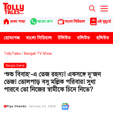
Skip
to
content
প্রথম পাতা
জয়েন গ্রুপ
বাংলা সিরিয়াল
এই মুহূর্তে
হোমপেজ
বাংলা সিরিয়াল
টলিউড
বলিউড
হলিউড
TollyTales
/
Bengali TV Show
Bangla Serial
‘শুভ বিবাহ’-এ তেজ রহস্য! একসঙ্গে দু’জন
তেজ! তোলপাড় বসু মল্লিক পরিবার! সুধা
পারবে তো নিজের স্বামীকে চিনে নিতে?
Piya Chanda
January 24, 2026