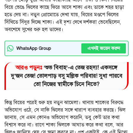
বিয়ে ভেঙে ঝিলের কাছে ফিরে আসে শাক্য এবং তাকে শহর ছাড়া
হতে দেয় না। নতুন প্রোমোতে দেখা যায়, বিয়ের মণ্ডপে ঝিলের
সিঁথিতে সিঁদুর দিচ্ছে শাক্য। এই দৃশ্য দেখে দর্শকরা ভেবেছিলেন,
অবশেষে সুখের শুরু হল তাদের।
এখনই জয়েন করুন
WhatsApp Group
আরও পড়ুনঃ
‘শুভ বিবাহ’-এ তেজ রহস্য! একসঙ্গে
দু’জন তেজ! তোলপাড় বসু মল্লিক পরিবার! সুধা পারবে
তো নিজের স্বামীকে চিনে নিতে?
কিন্তু বিয়ের পরেই শুরু হয় নতুন ঝামেলা। থানায় শাক্যের বিরুদ্ধে
অভিযোগ ওঠে, সে নাকি ঝিলের সঙ্গে খারাপ ব্যবহার করছে। ঝিল
জানায়, সে এমন কোনও অভিযোগ করেনি, তবু কেউ তার কথা
বিশ্বাস করে না। রাগে শাক্য ঝিলকে আঘাত করে কথা বলে, আর
ঝিলও জানিয়ে দেয় সে ক্ষমা করবে না। প্রশ্ন একটাই, কে এই মিথ্যে