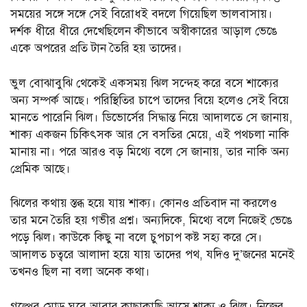
সময়ের সঙ্গে সঙ্গে সেই বিরোধই বদলে গিয়েছিল ভালবাসায়।
দর্শক ধীরে ধীরে দেখেছিলেন কীভাবে অস্বীকারের আড়াল ভেঙে
একে অপরের প্রতি টান তৈরি হয় তাদের।
ভুল বোঝাবুঝি থেকেই একসময় ঝিল সন্দেহ করে বসে শাক্যের
অন্য সম্পর্ক আছে। পরিস্থিতির চাপে তাদের বিয়ে হলেও সেই বিয়ে
মানতে পারেনি ঝিল। ডিভোর্সের সিদ্ধান্ত নিয়ে আদালতে সে জানায়,
শাক্য একজন চিকিৎসক আর সে বসতির মেয়ে, এই পথচলা নাকি
মানায় না। পরে আরও বড় মিথ্যে বলে সে জানায়, তার নাকি অন্য
প্রেমিক আছে।
ঝিলের কথায় স্তব্ধ হয়ে যায় শাক্য। কোনও প্রতিবাদ না করলেও
তার মনে তৈরি হয় গভীর প্রশ্ন। অন্যদিকে, মিথ্যে বলে নিজেই ভেঙে
পড়ে ঝিল। কাউকে কিছু না বলে চুপচাপ কষ্ট সহ্য করে সে।
আদালত চত্বরে আলাদা হয়ে যায় তাদের পথ, যদিও দু’জনের মনেই
তখনও ছিল না বলা অনেক কথা।
গল্পের মোড় ঘুরে আবার কাছাকাছি আসে শাক্য ও ঝিল। নিজের