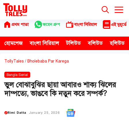
Skip
to
content
প্রথম পাতা
জয়েন গ্রুপ
বাংলা সিরিয়াল
এই মুহূর্তে
হোমপেজ
বাংলা সিরিয়াল
টলিউড
বলিউড
হলিউড
TollyTales
/
Bholebaba Par Karega
Bangla Serial
ভুল বোঝাবুঝির ছায়া আবারও শাক্য ঝিলের
দাম্পত্যে, ভাঙবে কি নতুন করে সম্পর্ক?
Rimi Datta
January 25, 2026