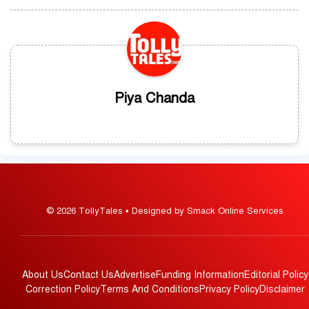
Piya Chanda
© 2026 TollyTales • Designed by Smack Online Services
About Us
Contact Us
Advertise
Funding Information
Editorial Policy
Correction Policy
Terms And Conditions
Privacy Policy
Disclaimer