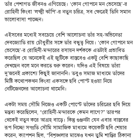
তাঁর পেশাগত জীবনও এগিয়েছে। ‘কোন গোপনে মন ভেসেছে’-র
রোহিনী কিংবা ‘লক্ষ্মী ঝাঁপি’-র নতুন চরিত্র, সব ক্ষেত্রেই তিনি সমান
ভালোবাসা পাচ্ছেন।
এইসবের মধ্যেই সবচেয়ে বেশি আলোচনা তাঁর সহ-অভিনেতা
দেবজ্যোতি রায় চৌধুরীর সঙ্গে তাঁর বন্ধুত্ব নিয়ে। ‘কোন গোপনে মন
ভেসেছে’-র রোহিনী-মন্দারের রসায়ন দর্শককে এতটাই প্রভাবিত
করেছিল যে অনেকেই এই জুটিকে বাস্তবেও একটু বেশি কাছাকাছি
দেখছেন বলে মনে করতে শুরু করেন। যদিও এই বিষয়ে তাঁরা
দু’জনেই প্রকাশ্যে কিছুই জানাননি। তবুও সমাজ মাধ্যমে তাঁদের
মিষ্টি কথোপকথন কিংবা একসঙ্গে ছবি পোস্ট হওয়া নিয়ে
নেটিজেনদের আলোচনা থামেনি।
একটা সময় সৌমি নিজেও একটি পোস্টে তাঁদের চরিত্রের ছবি দিয়ে
মন্তব্য করেছিলেন, “রোহিনী-মন্দারকে কেমন লাগে?” তারপর
থেকেই নতুন করে আগ্রহ বাড়ে। কিন্তু গুঞ্জনটা যেন এবার বাস্তবের
রূপ নিচ্ছে! সম্প্রতি সৌমি সামাজিক মাধ্যমে কয়েকটি ছবি শেয়ার
করেন, ক্যাপশন ছিল, “বিশৃঙ্খলার মাঝেও যখন তুমি শান্তির ঠিকানা