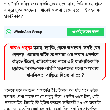
পাও!” ছবি গুলির মধ্যে একটি ফ্রেমে দেখা যায়, তিনি কারও হাতে
আদুরে চুম্বন করছেন। এখানেই জল্পনা চরমে ওঠে, এই রহস্যময়
হাতটি কার?
এখনই জয়েন করুন
WhatsApp Group
আরও পড়ুনঃ
স্ক্যাম, হ্যাকিং থেকে অপহরণ, সবই যেন
খেলনা! ‘জোয়ার ভাঁটা’তে অপরা’ধের অবাধ প্রদর্শনে
বাড়ছে উদ্বেগ, প্রতিশোধের নামে এই ধারাবাহিক কি
ছড়াচ্ছে বিপজ্জ’নক বার্তা? তরুণদের মধ্যে অপ’রাধ
মানসিকতা বাড়িয়ে দিচ্ছে না তো?
অনেকে মনে করছেন, সম্পর্কের ইতি টানার পর যাঁর সঙ্গে তাঁকে
বারবার দেখা যাচ্ছে বা যে বন্ধুত্ব নিয়ে এতদিন গুঞ্জন ছিল, সেই
দেবজ্যোতির দিকেই কি ইঙ্গিত করছেন অভিনেত্রী? এখন অবস্থাটা
এমন যে, এতদিন যেটা শুধু কানাঘুষো ছিল, সৌমির সাম্প্রতিক