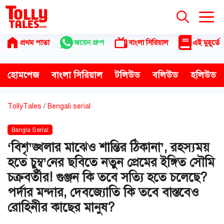
Skip
to
content
প্রথম পাতা
জয়েন গ্রুপ
বাংলা সিরিয়াল
এই মুহূর্তে
হোমপেজ
বাংলা সিরিয়াল
টলিউড
বলিউড
হলিউড
TollyTales
/
Bengali serial
Bangla Serial
‘বিশৃ’ঙ্খলার মাঝেও শান্তির ঠিকানা’, রহস্যময়
হতে চুম্ব’নের ছবিতে নতুন প্রেমের ইঙ্গিত সৌমি
চক্রবর্তীর! গুঞ্জন কি তবে সত্যি হতে চলেছে?
পর্দার মন্দার, দেবজ্যোতি কি তবে বাস্তবেও
রোহিনীর কাছের মানুষ?