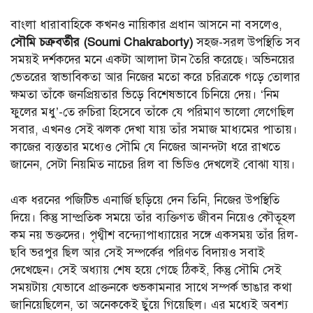
বাংলা ধারাবাহিকে কখনও নায়িকার প্রধান আসনে না বসলেও,
সৌমি চক্রবর্তীর (Soumi Chakraborty)
সহজ-সরল উপস্থিতি সব
সময়ই দর্শকদের মনে একটা আলাদা টান তৈরি করেছে। অভিনয়ের
ভেতরের স্বাভাবিকতা আর নিজের মতো করে চরিত্রকে গড়ে তোলার
ক্ষমতা তাঁকে জনপ্রিয়তার ভিড়ে বিশেষভাবে চিনিয়ে দেয়। ‘নিম
ফুলের মধু’-তে রুচিরা হিসেবে তাঁকে যে পরিমাণ ভালো লেগেছিল
সবার, এখনও সেই ঝলক দেখা যায় তাঁর সমাজ মাধ্যমের পাতায়।
কাজের ব্যস্ততার মধ্যেও সৌমি যে নিজের আনন্দটা ধরে রাখতে
জানেন, সেটা নিয়মিত নাচের রিল বা ভিডিও দেখলেই বোঝা যায়।
এক ধরনের পজিটিভ এনার্জি ছড়িয়ে দেন তিনি, নিজের উপস্থিতি
দিয়ে। কিন্তু সাম্প্রতিক সময়ে তাঁর ব্যক্তিগত জীবন নিয়েও কৌতূহল
কম নয় ভক্তদের। পৃথ্বীশ বন্দ্যোপাধ্যায়ের সঙ্গে একসময় তাঁর রিল-
ছবি ভরপুর ছিল আর সেই সম্পর্কের পরিণত বিদায়ও সবাই
দেখেছেন। সেই অধ্যায় শেষ হয়ে গেছে ঠিকই, কিন্তু সৌমি সেই
সময়টায় যেভাবে প্রাক্তনকে শুভকামনার সাথে সম্পর্ক ভাঙার কথা
জানিয়েছিলেন, তা অনেককেই ছুঁয়ে গিয়েছিল। এর মধ্যেই অবশ্য