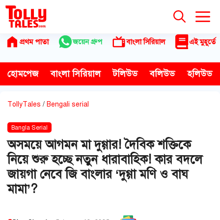
Skip
to
content
প্রথম পাতা
জয়েন গ্রুপ
বাংলা সিরিয়াল
এই মুহূর্তে
হোমপেজ
বাংলা সিরিয়াল
টলিউড
বলিউড
হলিউড
TollyTales
/
Bengali serial
Bangla Serial
অসময়ে আগমন মা দুগ্গার! দৈবিক শক্তিকে
নিয়ে শুরু হচ্ছে নতুন ধারাবাহিক! কার বদলে
জায়গা নেবে জি বাংলার ‘দুগ্গা মণি ও বাঘ
মামা’?