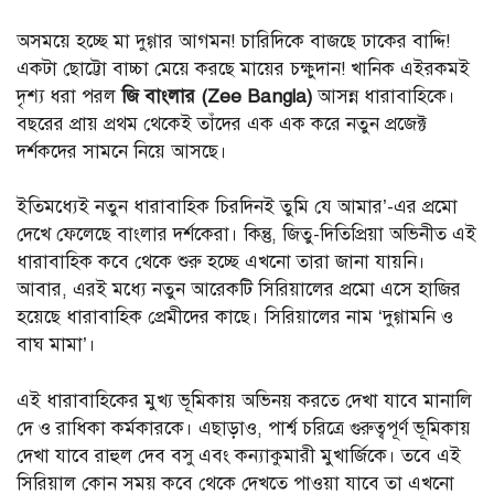
অসময়ে হচ্ছে মা দুগ্গার আগমন! চারিদিকে বাজছে ঢাকের বাদ্দি!
একটা ছোট্টো বাচ্চা মেয়ে করছে মায়ের চক্ষুদান! খানিক এইরকমই
দৃশ্য ধরা পরল
জি বাংলার (Zee Bangla)
আসন্ন ধারাবাহিকে।
বছরের প্রায় প্রথম থেকেই তাঁদের এক এক করে নতুন প্রজেক্ট
দর্শকদের সামনে নিয়ে আসছে।
ইতিমধ্যেই নতুন ধারাবাহিক চিরদিনই তুমি যে আমার’-এর প্রমো
দেখে ফেলেছে বাংলার দর্শকেরা। কিন্তু, জিতু-দিতিপ্রিয়া অভিনীত এই
ধারাবাহিক কবে থেকে শুরু হচ্ছে এখনো তারা জানা যায়নি।
আবার, এরই মধ্যে নতুন আরেকটি সিরিয়ালের প্রমো এসে হাজির
হয়েছে ধারাবাহিক প্রেমীদের কাছে। সিরিয়ালের নাম ‘দুগ্গামনি ও
বাঘ মামা’।
এই ধারাবাহিকের মুখ্য ভূমিকায় অভিনয় করতে দেখা যাবে মানালি
দে ও রাধিকা কর্মকারকে। এছাড়াও, পার্শ্ব চরিত্রে গুরুত্বপূর্ণ ভূমিকায়
দেখা যাবে রাহুল দেব বসু এবং কন্যাকুমারী মুখার্জিকে। তবে এই
সিরিয়াল কোন সময় কবে থেকে দেখতে পাওয়া যাবে তা এখনো