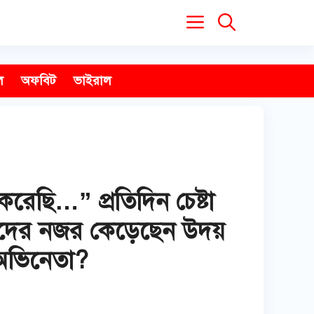
ল
অফবিট
ভাইরাল
করেছি…” প্রতিদিন চেষ্টা
েনদের নজর কেড়েছেন উদয়
 অভিনেতা?