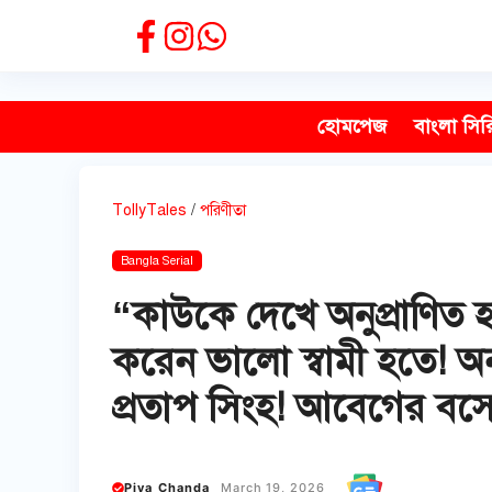
Skip
to
content
হোমপেজ
বাংলা সির
TollyTales
/
পরিণীতা
Bangla Serial
“কাউকে দেখে অনুপ্রাণিত হই
করেন ভালো স্বামী হতে! অন
প্রতাপ সিংহ! আবেগের বস
Piya Chanda
March 19, 2026