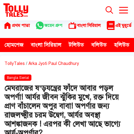
Skip
to
content
প্রথম পাতা
জয়েন গ্রুপ
বাংলা সিরিয়াল
এই মুহূর্তে
হোমপেজ
বাংলা সিরিয়াল
টলিউড
বলিউড
হলিউড
TollyTales
/
Arka Jyoti Paul Chaudhury
Bangla Serial
মেঘরাজের ষ’ড়যন্ত্রের ফাঁদে আবার পড়ল
অপর্ণা! আর্যর জীবন ঝুঁকির মুখে, রক্ত দিয়ে
প্রাণ বাঁচালেন অপুর বাবা! অপর্ণার জন্য
রাজলক্ষ্মীর চরম উদ্বেগ, আর্যর অবস্থা
আশঙ্কাজনক ! এরপর কী লেখা আছে ভাগ্যে
আর্য-অপর্ণার?