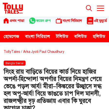
Skip
to
content
প্রথম পাতা
জয়েন গ্রুপ
বাংলা সিরিয়াল
এই মুহূর্তে
হোমপেজ
বাংলা সিরিয়াল
টলিউড
বলিউড
হলিউড
TollyTales
/
Arka Jyoti Paul Chaudhury
Bangla Serial
সিংহ রায় বাড়িতে বিয়ের কার্ড নিয়ে হাজির
অপর্না-হিন্দোল! অপর্ণার বিয়ের নিমন্ত্রণ পেয়ে
ভেঙে পড়ল আর্য! মীরা–কিঙ্করের উচ্ছ্বাসে দগ্ধ
হল অপু-আর্য! বিয়ে ভাঙতে চাপ দিল মানসী,
রাজলক্ষ্মীর দৃঢ় প্রতিজ্ঞায় এবার কি ঘুরবে
ভাগ্যের চাকা?