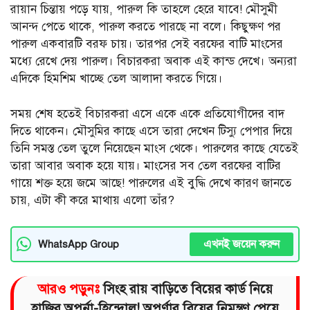
রায়ান চিন্তায় পড়ে যায়, পারুল কি তাহলে হেরে যাবে! মৌসুমী
আনন্দ পেতে থাকে, পারুল করতে পারছে না বলে। কিছুক্ষণ পর
পারুল একবারটি বরফ চায়। তারপর সেই বরফের বাটি মাংসের
মধ্যে রেখে দেয় পারুল। বিচারকরা অবাক এই কান্ড দেখে। অন্যরা
এদিকে হিমশিম খাচ্ছে তেল আলাদা করতে গিয়ে।
সময় শেষ হতেই বিচারকরা এসে একে একে প্রতিযোগীদের বাদ
দিতে থাকেন। মৌসুমির কাছে এসে তারা দেখেন টিস্যু পেপার দিয়ে
তিনি সমস্ত তেল তুলে নিয়েছেন মাংস থেকে। পারুলের কাছে যেতেই
তারা আবার অবাক হয়ে যায়। মাংসের সব তেল বরফের বাটির
গায়ে শক্ত হয়ে জমে আছে! পারুলের এই বুদ্ধি দেখে কারণ জানতে
চায়, এটা কী করে মাথায় এলো তাঁর?
এখনই জয়েন করুন
WhatsApp Group
আরও পড়ুনঃ
সিংহ রায় বাড়িতে বিয়ের কার্ড নিয়ে
হাজির অপর্না-হিন্দোল! অপর্ণার বিয়ের নিমন্ত্রণ পেয়ে