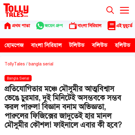
Skip
to
content
প্রথম পাতা
জয়েন গ্রুপ
বাংলা সিরিয়াল
এই মুহূর্তে
হোমপেজ
বাংলা সিরিয়াল
টলিউড
বলিউড
হলিউড
TollyTales
/
bangla serial
Bangla Serial
প্রতিযোগিতার মঞ্চে মৌসুমীর আত্মবিশ্বাস
ভেঙে চুরমার, দুই মিনিটেই অসম্ভবকে সম্ভব
করল পারুল! বিজ্ঞান বনাম অভিজ্ঞতা,
পারুলের ফিজিক্সের জাদুতেই হার মানল
মৌসুমীর কৌশল! ফাইনালে এবার কী হবে?