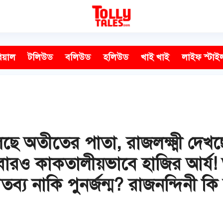
িয়াল
টলিউড
বলিউড
হলিউড
খাই খাই
লাইফ স্টাই
লছে অতীতের পাতা, রাজলক্ষ্মী দেখ
ারও কাকতালীয়ভাবে হাজির আর্য! অ
ব্য নাকি পুনর্জন্ম? রাজনন্দিনী ক