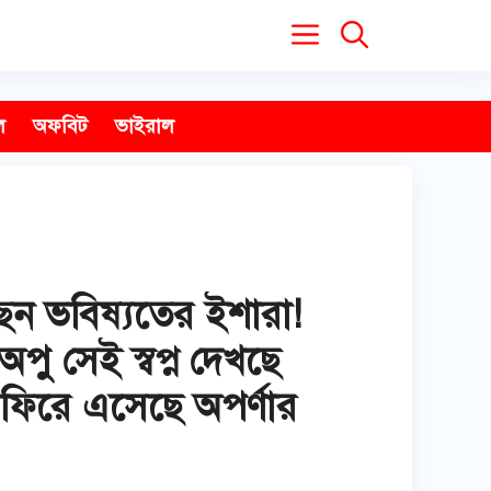
ল
অফবিট
ভাইরাল
ছেন ভবিষ্যতের ইশারা!
পু সেই স্বপ্ন দেখছে
ি ফিরে এসেছে অপর্ণার