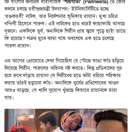
জি বাংলার জনপ্রিয় ধারাবাহিক
‘পরিণীতা’ (Parineeta)
তে জোর
কদমে চলছে রবীন্দ্রজয়ন্তী উদযাপন। ইউনিভার্সিটিতে হচ্ছে
‘রক্তকরবী’ নাটক, আর নির্দেশনার ভূমিকায় রায়ান। মুখ্য চরিত্র
নন্দিনী হিসেবে পারুল। এই নাটকের হাত ধরেই কাছাকাছি আসছে
দুজনে। একদিকে তূর্য, অন্যদিকে শিরীন প্রায় জ্বলে পুড়ে ছাই! তাতে
কি হয়েছে? শত্রুর মুখে ঝামা ঘষে অবশেষে এক হতে চলেছে
পারুল-রায়ান।
এর আগের প্রোমোতে দেখা গিয়েছিল যে স্টেজে ভাঙা কাঁচ ছড়িয়ে
দিয়েছে শিরীন, পারুলের অভিনয় নষ্ট করতে। কিন্তু প্রতিবাদের সুর
হয়ে রুখে দাঁড়ায় রায়ান! সে শিরীনের হতে ঝাঁটা ধরিয়ে পরিষ্কার
করায় তাঁরই ছড়ানো কাঁচ। অন্যদিকে তূর্যের প্রতিশোধের আগুন
আরও বাড়ছে, সে খালি সুযোগ খুঁজছে কিভাবে রায়ানকে মারা
যায়।