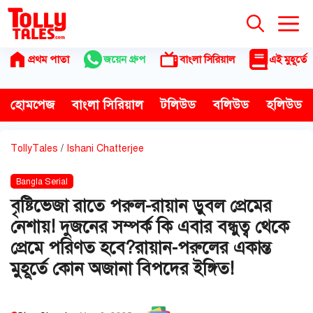
Skip
to
content
প্রথম পাতা
জয়েন গ্রুপ
বাংলা সিরিয়াল
এই মুহূর্তে
হোমপেজ
বাংলা সিরিয়াল
টলিউড
বলিউড
হলিউড
TollyTales
/
Ishani Chatterjee
Bangla Serial
বৃষ্টিভেজা রাতে পরুল-রায়ান ডুবল প্রেমের
নেশায়! দুজনের সম্পর্ক কি এবার বন্ধুত্ব থেকে
প্রেমে পরিণত হবে?রায়ান-পরুলের একান্ত
মুহূর্তে কোন অজানা বিপদের ইঙ্গিত!