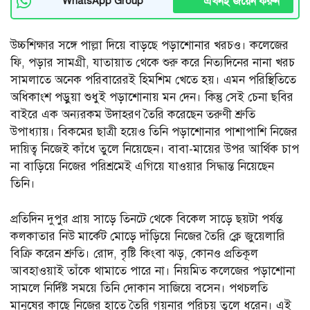
এখনই জয়েন করুন
WhatsApp Group
উচ্চশিক্ষার সঙ্গে পাল্লা দিয়ে বাড়ছে পড়াশোনার খরচও। কলেজের
ফি, পড়ার সামগ্রী, যাতায়াত থেকে শুরু করে নিত্যদিনের নানা খরচ
সামলাতে অনেক পরিবারেরই হিমশিম খেতে হয়। এমন পরিস্থিতিতে
অধিকাংশ পড়ুয়া শুধুই পড়াশোনায় মন দেন। কিন্তু সেই চেনা ছবির
বাইরে এক অন্যরকম উদাহরণ তৈরি করেছেন তরুণী শ্রুতি
উপাধ্যায়। বিকমের ছাত্রী হয়েও তিনি পড়াশোনার পাশাপাশি নিজের
দায়িত্ব নিজেই কাঁধে তুলে নিয়েছেন। বাবা-মায়ের উপর আর্থিক চাপ
না বাড়িয়ে নিজের পরিশ্রমেই এগিয়ে যাওয়ার সিদ্ধান্ত নিয়েছেন
তিনি।
প্রতিদিন দুপুর প্রায় সাড়ে তিনটে থেকে বিকেল সাড়ে ছয়টা পর্যন্ত
কলকাতার নিউ মার্কেট মোড়ে দাঁড়িয়ে নিজের তৈরি ক্লে জুয়েলারি
বিক্রি করেন শ্রুতি। রোদ, বৃষ্টি কিংবা ঝড়, কোনও প্রতিকূল
আবহাওয়াই তাঁকে থামাতে পারে না। নিয়মিত কলেজের পড়াশোনা
সামলে নির্দিষ্ট সময়ে তিনি দোকান সাজিয়ে বসেন। পথচলতি
মানুষের কাছে নিজের হাতে তৈরি গয়নার পরিচয় তুলে ধরেন। এই