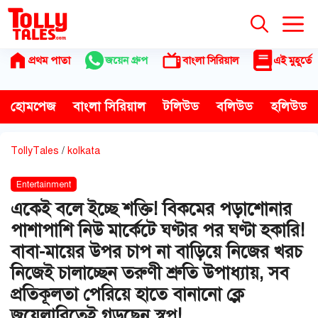
Skip
to
content
প্রথম পাতা
জয়েন গ্রুপ
বাংলা সিরিয়াল
এই মুহূর্তে
হোমপেজ
বাংলা সিরিয়াল
টলিউড
বলিউড
হলিউড
TollyTales
/
kolkata
Entertainment
একেই বলে ইচ্ছে শক্তি! বিকমের পড়াশোনার
পাশাপাশি নিউ মার্কেটে ঘণ্টার পর ঘণ্টা হকারি!
বাবা-মায়ের উপর চাপ না বাড়িয়ে নিজের খরচ
নিজেই চালাচ্ছেন তরুণী শ্রুতি উপাধ্যায়, সব
প্রতিকূলতা পেরিয়ে হাতে বানানো ক্লে
জুয়েলারিতেই গড়ছেন স্বপ্ন!