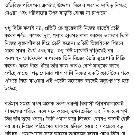
অতিরিক্ত পরিশ্রমের একটাই উদ্দেশ্য, নিজের খরচের দায়িত্ব নিজেই
নেওয়া এবং পরিবারের উপর বাড়তি বোঝা না চাপানো।
শুধু বিক্রি করাই নয়, প্রতিটি ক্লে জুয়েলারি নিজের হাতেই তৈরি
করেন শ্রুতি। কানের দুল, গলার হারসহ নানা ধরনের অলঙ্কার তিনি
নিজের সৃজনশীলতা দিয়ে তৈরি করেন। প্রতিটি ডিজাইনের পিছনে
থাকে সময়, ধৈর্য এবং যত্ন। শুধু নিউ মার্কেটে দাঁড়িয়েই নয়,
অনলাইন প্ল্যাটফর্মের মাধ্যমেও তিনি নিজের তৈরি জুয়েলারি বিক্রি
করেন। ফলে ধীরে ধীরে তাঁর কাজ আরও বেশি মানুষের কাছে
পৌঁছে যাচ্ছে। পড়াশোনার পাশাপাশি নিজের একটি ছোট উদ্যোগকে
এগিয়ে নিয়ে যাওয়ার এই প্রচেষ্টা অনেকের কাছেই অনুপ্রেরণার হয়ে
উঠেছে।
বর্তমান সময়ে যখন অনেক তরুণ-তরুণী বিলাসী জীবনযাত্রাকেই
সাফল্যের পরিচয় বলে মনে করেন, তখন শ্রুতির এই সিদ্ধান্ত সম্পূর্ণ
ভিন্ন ছবি তুলে ধরছে। তিনি প্রমাণ করে দিচ্ছেন, কোনও কাজই ছোট
নয় এবং নিজের পরিশ্রমের মাধ্যমে স্বনির্ভর হওয়াই সবচেয়ে বড়
পরিচয়। পড়াশোনার সঙ্গে কাজের ভারসাম্য বজায় রেখে তিনি যে