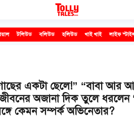
িয়াল
টলিউড
বলিউড
হলিউড
খাই খাই
লাইফ স্টাই
ড়া গোছের একটা ছেলে!” “বাবা আর আম
ত জীবনের অজানা দিক তুলে ধরলেন ‘গ
 সঙ্গে কেমন সম্পর্ক অভিনেতার?