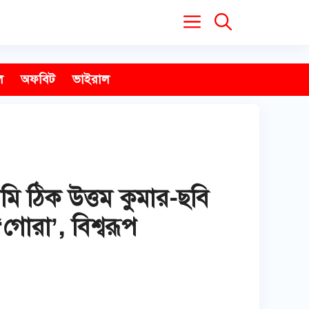
ল
অফবিট
ভাইরাল
ি ঠিক উত্তম কুমার-ছবি
োরা’, বিশ্বরূপ