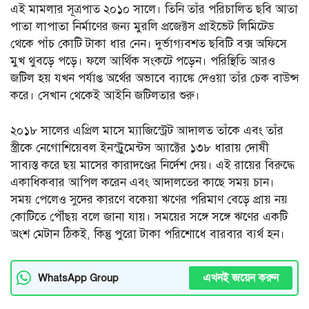
এই মামলার সূত্রপাত ২০১০ সালে। তিনি তাঁর পরিচালিত ছবি আতা
পাতা লাপাতা নির্মাণের জন্য মুরলি প্রজেক্টস প্রাইভেট লিমিটেড
থেকে পাঁচ কোটি টাকা ধার নেন। দুর্ভাগ্যবশত ছবিটি বক্স অফিসে
মুখ থুবড়ে পড়ে। ফলে আর্থিক সংকটে পড়েন। পরিস্থিতি আরও
জটিল হয় যখন পর্যাপ্ত অর্থের অভাবে ব্যাঙ্কে দেওয়া তাঁর চেক বাউন্স
করে। সেখান থেকেই আইনি জটিলতার শুরু।
২০১৮ সালের এপ্রিল মাসে ম্যাজিস্ট্রেট আদালত তাঁকে এবং তাঁর
স্ত্রীকে নেগোশিয়েবল ইনস্ট্রুমেন্টস অ্যাক্টের ১৩৮ ধারায় দোষী
সাব্যস্ত করে ছয় মাসের কারাদণ্ডের নির্দেশ দেয়। এই রায়ের বিরুদ্ধে
একাধিকবার আপিল করেন এবং আদালতের কাছে সময় চান।
সময় পেলেও সুদের কারণে বকেয়া ঋণের পরিমাণ বেড়ে প্রায় নয়
কোটিতে পৌঁছয় বলে জানা যায়। সময়ের সঙ্গে সঙ্গে ঋণের একটি
অংশ মেটান ঠিকই, কিন্তু পুরো টাকা পরিশোধে বারবার ব্যর্থ হন।
এখনই জয়েন করুন
WhatsApp Group