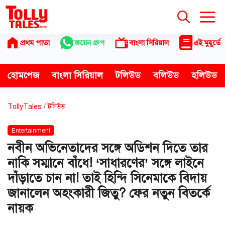
Skip
to
content
প্রথম পাতা
জয়েন গ্রুপ
বাংলা সিরিয়াল
এই মুহূর্তে
হোমপেজ
বাংলা সিরিয়াল
টলিউড
বলিউড
হলিউড
TollyTales
/
টলিউড
Entertainment
নবীন অভিনেতাদের সঙ্গে অডিশন দিতে তার
নাকি সম্মানে বাঁধে! ‘সাধারণের’ সঙ্গে লাইনে
দাঁড়াতে চান না! তাই হিন্দি সিনেমাকে বিদায়
জানালেন অহংকারী জিতু? ফের নতুন বিতর্কে
নায়ক