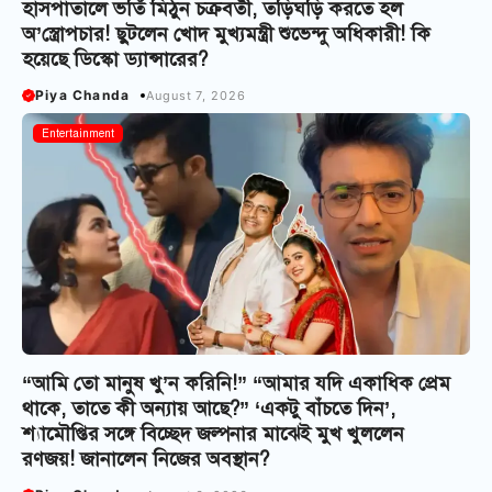
হাসপাতালে ভর্তি মিঠুন চক্রবর্তী, তড়িঘড়ি করতে হল
অ’স্ত্রোপচার! ছুটলেন খোদ মুখ্যমন্ত্রী শুভেন্দু অধিকারী! কি
হয়েছে ডিস্কো ড্যান্সারের?
Piya Chanda
August 7, 2026
Entertainment
“আমি তো মানুষ খু’ন করিনি!” “আমার যদি একাধিক প্রেম
থাকে, তাতে কী অন্যায় আছে?” ‘একটু বাঁচতে দিন’,
শ্যামৌপ্তির সঙ্গে বিচ্ছেদ জল্পনার মাঝেই মুখ খুললেন
রণজয়! জানালেন নিজের অবস্থান?