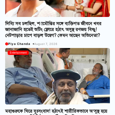
দিব্যি সব চলছিল, শ্যামৌপ্তির সঙ্গে ব্যক্তিগত জীবনে খবর
জানাজানি হতেই শুটিং ফ্লোরে হঠাৎ অসুস্থ রণজয় বিষ্ণু!
নেটপাড়ার চাপে বাড়ল উদ্বেগ? কেমন আছেন অভিনেতা?
Piya Chanda
August 7, 2026
Entertainment
মহাগুরুকে ঘিরে দুঃসংবাদ! হঠাৎই শারীরিকভাবে অ’সুস্থ হয়ে