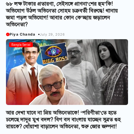
৬৮ লক্ষ টাকার প্রতারণা, সেইসঙ্গে প্রাণনা’শের হুম’কি!
অভিযোগ উঠল অভিনেতা সোহম চক্রবর্তী বিরুদ্ধে! থানায়
জমা পড়ল অভিযোগ! আবার কোন কে’চ্ছায় জড়ালেন
অভিনেতা?
Piya Chanda
July 29, 2026
Bangla Serial
আর দেখা যাবে না প্রিয় অভিনেতাকে! ‘পরিণীতা’তে হতে
চলেছে দাদুর মুখ বদল? বিগ বস বাংলায় যাচ্ছেন সুব্রত গুহ
রায়কে? ধোঁয়াশা বাড়ালেন অভিনেতা, শুরু জোর জল্পনা!