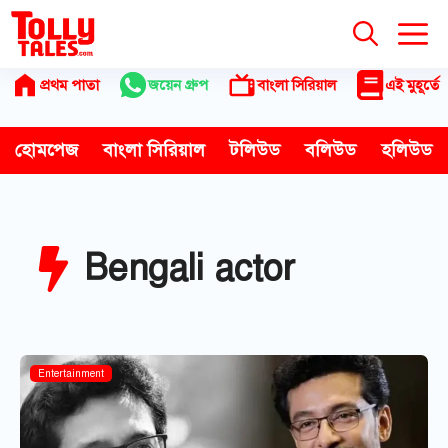
Skip
to
content
প্রথম পাতা
জয়েন গ্রুপ
বাংলা সিরিয়াল
এই মুহূর্তে
হোমপেজ
বাংলা সিরিয়াল
টলিউড
বলিউড
হলিউড
Bengali actor
Entertainment