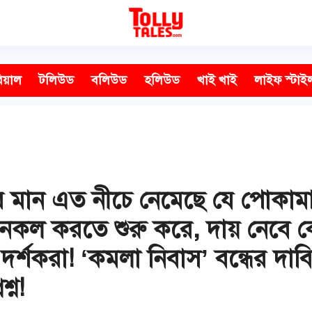
িয়াল
টলিউড
বলিউড
হলিউড
খাই খাই
লাইফ স্টাই
কের মান এত নীচে নেমেছে যে পোকা
 নকল করতে শুরু করে, দায় নেবে
েন দর্শকরা! ‘কমলা নিবাস’ বন্ধের দ
্ন!