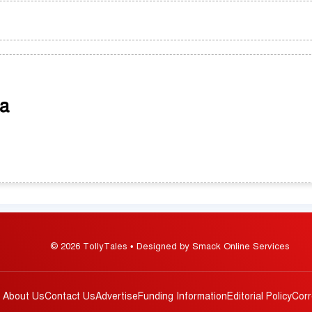
a
© 2026 TollyTales • Designed by Smack Online Services
About Us
Contact Us
Advertise
Funding Information
Editorial Policy
Corr