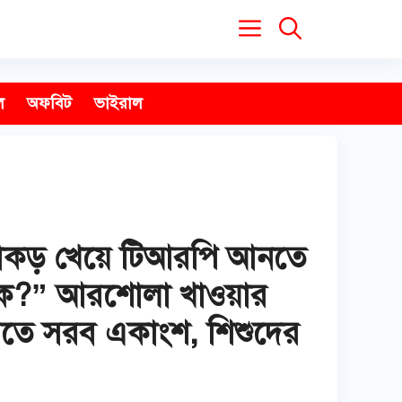
ল
অফবিট
ভাইরাল
মাকড় খেয়ে টিআরপি আনতে
 কে?” আরশোলা খাওয়ার
াবিতে সরব একাংশ, শিশুদের