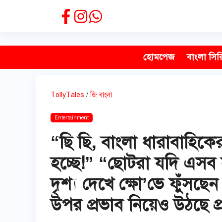
Skip
to
content
হোমপেজ
বাংলা সির
TollyTales
/
জি বাংলা
Entertainment
“ছি ছি, বাংলা ধারাবাহি
হচ্ছে!” “ছোটরা যদি এসব
দৃশ্য দেখে ক্ষো’ভে ফুঁসছ
উপর প্রভাব নিয়েও উঠছে প্রশ