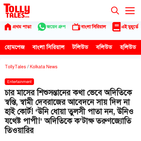
Skip
to
content
প্রথম পাতা
জয়েন গ্রুপ
বাংলা সিরিয়াল
এই মুহূর্তে
হোমপেজ
বাংলা সিরিয়াল
টলিউড
বলিউড
হলিউড
TollyTales
/
Kolkata News
Entertainment
চার মাসের শিশুসন্তানের কথা ভেবে অদিতিকে
স্বস্তি, স্বামী দেবরাজের আবেদনে সায় দিল না
হাই কোর্ট! ‘উনি ধোয়া তুলসী পাতা নন, উনিও
যথেষ্ট পাপী!’ অদিতিকে ক’টাক্ষ তরুণজ্যোতি
তিওয়ারির