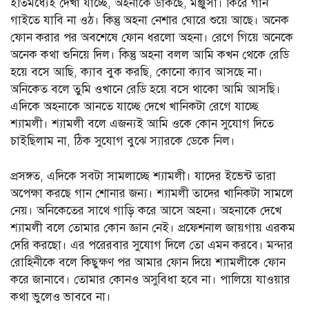
ইতিমধ্যেই দেখা যাচ্ছে, অহনাকে ডাকছে, মঞ্জুসা। কিরে গান
গাইতে যাবি না ওঠ। কিন্তু অহনা নেশার ঘোরে শুয়ে আছে। অনেক
ফোন করার পর অবশেষে ফোন ধরলো অহনা।‌ রেগে গিয়ে অনেকে
অনেক কথা শুনিয়ে দিল। কিন্তু অহনা বলল আমি কখন থেকে রেডি
হয়ে বসে আছি, ক্যাব বুক করছি, কোনো ক্যাব আসছে না।
অনিকেত বলে তুমি ওখানে রেডি হয়ে বসে থাকো আমি আসছি।
এদিকে অহনাকে আনতে যাচ্ছে দেখে খানিকটা রেগে যাচ্ছে
শ্যামলী। শ্যামলী বলে এজন্যই আমি ওকে কোন সুযোগ দিতে
চাইছিলাম না, ঠিক সুযোগ বুঝে স্যারকে ডেকে নিল।
প্রসঙ্গত, এদিকে সবটা সামলাচ্ছে শ্যামলী। যাদের ইভেন্ট তারা
অপেক্ষা করছে গান শোনার জন্য। শ্যামলী তাদের খানিকটা সামলে
নেয়। অনিকেতের সাথে গাড়ি করে আসে অহনা। অহনাকে দেখে
শ্যামলী বলে তোমার কোন জ্ঞান নেই। প্রফেশনাল জায়গায় এরকম
দেরি করছো। এর পরেরবার সুযোগ দিলে তো এমন করবে। ‌মন্দার
রোহিনীকে বলে কিছুক্ষণ পর আমার ফোন দিয়ে শ্যামলীকে ফোন
করে জানাবে। তোমার কোন‌ও অসুবিধা হবে না। পালিয়ে যাওয়ার
কথা ভুলেও ভাববে না।‌