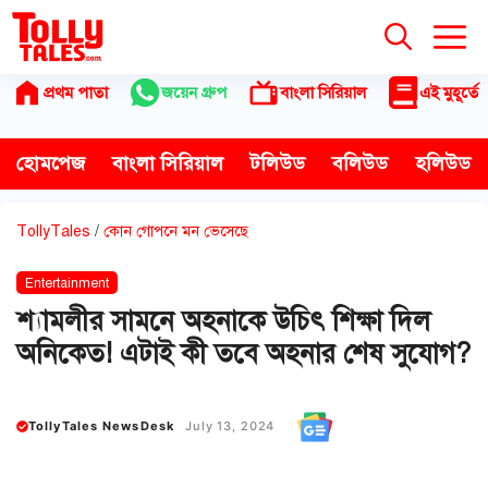
Skip
to
content
প্রথম পাতা
জয়েন গ্রুপ
বাংলা সিরিয়াল
এই মুহূর্তে
হোমপেজ
বাংলা সিরিয়াল
টলিউড
বলিউড
হলিউড
TollyTales
/
কোন গোপনে মন ভেসেছে
Entertainment
শ্যামলীর সামনে অহনাকে উচিৎ শিক্ষা দিল
অনিকেত! এটাই কী তবে অহনার শেষ সুযোগ?
TollyTales NewsDesk
July 13, 2024