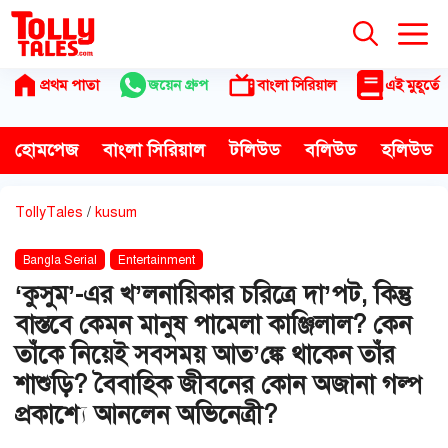
Skip
to
content
প্রথম পাতা
জয়েন গ্রুপ
বাংলা সিরিয়াল
এই মুহূর্তে
হোমপেজ
বাংলা সিরিয়াল
টলিউড
বলিউড
হলিউড
TollyTales
/
kusum
Bangla Serial
Entertainment
‘কুসুম’-এর খ’লনায়িকার চরিত্রে দা’পট, কিন্তু
বাস্তবে কেমন মানুষ পামেলা কাঞ্জিলাল? কেন
তাঁকে নিয়েই সবসময় আত’ঙ্কে থাকেন তাঁর
শাশুড়ি? বৈবাহিক জীবনের কোন অজানা গল্প
প্রকাশ্যে আনলেন অভিনেত্রী?