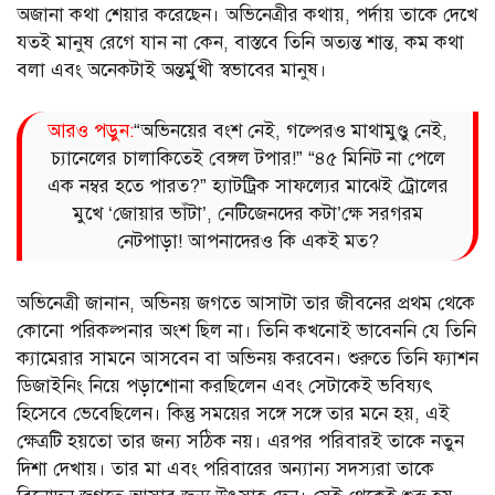
অজানা কথা শেয়ার করেছেন। অভিনেত্রীর কথায়, পর্দায় তাকে দেখে
যতই মানুষ রেগে যান না কেন, বাস্তবে তিনি অত্যন্ত শান্ত, কম কথা
বলা এবং অনেকটাই অন্তর্মুখী স্বভাবের মানুষ।
আরও পড়ুন:
“অভিনয়ের বংশ নেই, গল্পেরও মাথামুণ্ডু নেই,
চ্যানেলের চালাকিতেই বেঙ্গল টপার!” “৪৫ মিনিট না পেলে
এক নম্বর হতে পারত?” হ্যাটট্রিক সাফল্যের মাঝেই ট্রোলের
মুখে ‘জোয়ার ভাঁটা’, নেটিজেনদের কটা’ক্ষে সরগরম
নেটপাড়া! আপনাদেরও কি একই মত?
অভিনেত্রী জানান, অভিনয় জগতে আসাটা তার জীবনের প্রথম থেকে
কোনো পরিকল্পনার অংশ ছিল না। তিনি কখনোই ভাবেননি যে তিনি
ক্যামেরার সামনে আসবেন বা অভিনয় করবেন। শুরুতে তিনি ফ্যাশন
ডিজাইনিং নিয়ে পড়াশোনা করছিলেন এবং সেটাকেই ভবিষ্যৎ
হিসেবে ভেবেছিলেন। কিন্তু সময়ের সঙ্গে সঙ্গে তার মনে হয়, এই
ক্ষেত্রটি হয়তো তার জন্য সঠিক নয়। এরপর পরিবারই তাকে নতুন
দিশা দেখায়। তার মা এবং পরিবারের অন্যান্য সদস্যরা তাকে