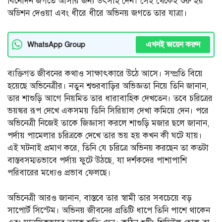
বিনোদন জগতে আসার জন্য উৎসাহ দেন। সেই থেকেই শুরু হয়
অডিশন দেওয়া এবং ধীরে ধীরে অভিনয় জগতে তার যাত্রা।
এখনই জয়েন করুন
WhatsApp Group
ব্যক্তিগত জীবনের কথাও সাক্ষাৎকারে উঠে আসে। সম্প্রতি বিয়ে
হয়েছে অভিনেত্রীর। নতুন শ্বশুরবাড়ির অভিজ্ঞতা নিয়ে তিনি জানান,
তার শাশুড়ি আগে নিয়মিত তার ধারাবাহিক দেখতেন। তবে চরিত্রের
ভয়ঙ্কর রূপ দেখে একসময় তিনি সিরিয়াল দেখা কমিয়ে দেন। পরে
অভিনেত্রী নিজেই তাকে জিজ্ঞাসা করলে শাশুড়ি মজার ছলে জানান,
পর্দায় পামেলার চরিত্রকে দেখে তার ভয় হয় কখন কী ঘটে যায়।
এই ঘটনাই প্রমাণ করে, তিনি যে চরিত্রে অভিনয় করছেন তা কতটা
বাস্তবসম্মতভাবে পর্দায় ফুটে উঠছে, যা দর্শকদের পাশাপাশি
পরিবারের মধ্যেও প্রভাব ফেলছে।
অভিনেত্রী আরও জানান, বাস্তবে তার স্বামী তার সবচেয়ে বড়
সাপোর্ট সিস্টেম। অভিনয় জীবনের প্রতিটি ধাপে তিনি পাশে থাকেন