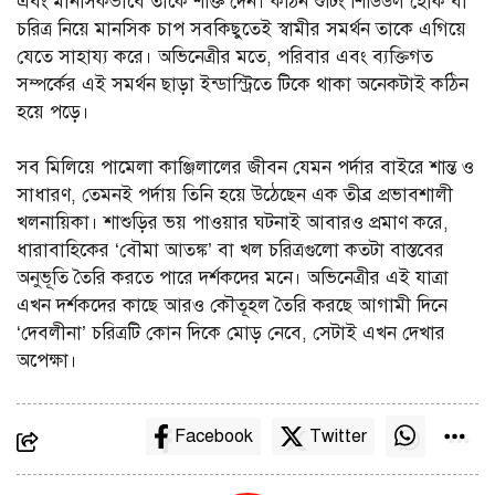
এবং মানসিকভাবে তাকে শক্তি দেন। কঠিন শুটিং শিডিউল হোক বা
চরিত্র নিয়ে মানসিক চাপ সবকিছুতেই স্বামীর সমর্থন তাকে এগিয়ে
যেতে সাহায্য করে। অভিনেত্রীর মতে, পরিবার এবং ব্যক্তিগত
সম্পর্কের এই সমর্থন ছাড়া ইন্ডাস্ট্রিতে টিকে থাকা অনেকটাই কঠিন
হয়ে পড়ে।
সব মিলিয়ে পামেলা কাঞ্জিলালের জীবন যেমন পর্দার বাইরে শান্ত ও
সাধারণ, তেমনই পর্দায় তিনি হয়ে উঠেছেন এক তীব্র প্রভাবশালী
খলনায়িকা। শাশুড়ির ভয় পাওয়ার ঘটনাই আবারও প্রমাণ করে,
ধারাবাহিকের ‘বৌমা আতঙ্ক’ বা খল চরিত্রগুলো কতটা বাস্তবের
অনুভূতি তৈরি করতে পারে দর্শকদের মনে। অভিনেত্রীর এই যাত্রা
এখন দর্শকদের কাছে আরও কৌতূহল তৈরি করছে আগামী দিনে
‘দেবলীনা’ চরিত্রটি কোন দিকে মোড় নেবে, সেটাই এখন দেখার
অপেক্ষা।
Facebook
Twitter