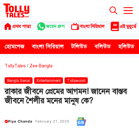
Skip
to
content
প্রথম পাতা
জয়েন গ্রুপ
বাংলা সিরিয়াল
এই মুহূর্তে
হোমপেজ
বাংলা সিরিয়াল
টলিউড
বলিউড
হলিউড
TollyTales
/
Zee Bangla
Bangla Serial
Entertainment
Tollywood
রাকার জীবনে প্রেমের আগমন! জানেন বাস্তব
জীবনে শৈলীর মনের মানুষ কে?
Piya Chanda
February 21, 2025