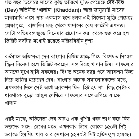
গত বছর ডিসেম্বর মাসের কুড়ি তারিখে মুক্তি পেয়েছে
দেব-যিশু
(Dev)
অভিনীত
‘খাদান’ (Khaddan)
। আজ জানুয়ারি মাসের
মাঝামাঝি এসে প্রায় একমাস হতে চলল এই সিনেমা মুক্তি পেয়েছে
প্রেক্ষাগৃহে। বাঙালির মধ্য থেকে খাদানের রেষ কাটেনি এখনও।
গোটা পশ্চিমবঙ্গ জুড়ে সিনেমার প্রমোশন করা থেকে শুরু করে হল
ভিজিট সবটার মধ্যেই রয়েছে নজিরবিহীন দৃশ্য।
বর্তমানে অভিনেতা দেব বাংলার বিভিন্ন প্রান্তে গিয়ে বিশেষত সিঙ্গেল
স্ক্রিন সিনেমা হলে ভিজিট করছেন, সঙ্গ দিচ্ছে খাদান টিম। সাফল্যের
আনন্দে মুখে হাসি সকলের। বিগত অনেক বছর পরে অ্যাকশন ফিল্ম
নিয়ে হাজির হয়েছেন দেব। বাংলার অনেক সমালোচকদের মতে,
এখনকার দিনে সেই অর্থে অ্যাকশন ফিল্ম হিট হয় না। কিন্তু সেইসব
ধারণাকে বুড়ো আঙুল দেখিয়ে সাফল্যের সঙ্গে এগিয়ে যাচ্ছে
খাদান।
এরই মাঝে, অভিনেতা দেব আরও এক খুশির খবর ভাগ করে নিল
ভক্তদের সঙ্গে। দেবের মতে, এখনকার দিনে, লোকে ১৫০টা সিট্
ভরাতে হিমশিম খায় আর সেখানে ১২৭০টা সিট্ হাউসফুল হয়েছে।