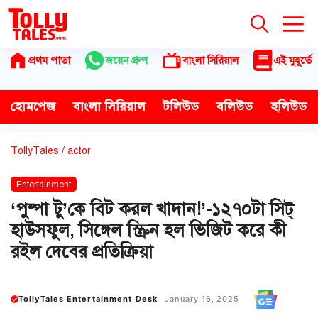
Skip
to
content
প্রথম পাতা
জয়েন গ্রুপ
বাংলা সিরিয়াল
এই মুহূর্তে
হোমপেজ
বাংলা সিরিয়াল
টলিউড
বলিউড
হলিউড
TollyTales
/
actor
Entertainment
‘পুষ্পা টু’কে বিট করল খাদান!’-১২৭০টা সিট্
হাউসফুল, সিঙ্গেল স্ক্রিন হল ভিজিট করে কী
রইল দেবের প্রতিক্রিয়া
TollyTales Entertainment Desk
January 16, 2025