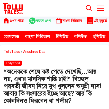
Skip
to
content
প্রথম পাতা
জয়েন গ্রুপ
বাংলা সিরিয়াল
এই মুহূর্তে
হোমপেজ
বাংলা সিরিয়াল
টলিউড
বলিউড
হলিউড
TollyTales
/
Anushree Das
Tollywood
“অনেককে শেষে কষ্ট পেতে দেখেছি…আয়
নয়, এবার মানসিক শান্তি চাই!” বিচ্ছেদ
পরবর্তী জীবন নিয়ে মুখ খুললেন অনুশ্রী দাস!
আবার কি সংসারের ইচ্ছে আছে? আর কি
কোনদিনও ফিরবেন বা পর্দায়?