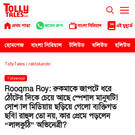
Skip
to
content
প্রথম পাতা
জয়েন গ্রুপ
বাংলা সিরিয়াল
এই মুহূর্তে
হোমপেজ
বাংলা সিরিয়াল
টলিউড
বলিউড
হলিউড
TollyTales
/
raktokarobi
Tollywood
Rooqma Roy: রুকমাকে জাপটে ধরে
ঠোঁটের দিকে চেয়ে আছে স্পেশাল মানুষটি!
সোশ্যাল মিডিয়ায় ছড়িয়ে গেলো ব্যক্তিগত
ছবি! রাহুল তো নয়, কার প্রেমে পড়লেন
“লালকুঠি” অভিনেত্রী?