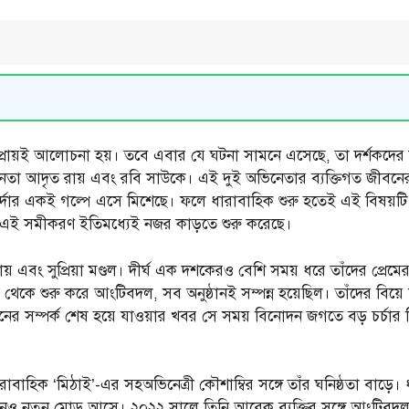
 প্রায়ই আলোচনা হয়। তবে এবার যে ঘটনা সামনে এসেছে, তা দর্শকদে
েতা আদৃত রায় এবং রবি সাউকে। এই দুই অভিনেতার ব্যক্তিগত জীবনের সঙ্
ছোটপর্দার একই গল্পে এসে মিশেছে। ফলে ধারাবাহিক শুরু হতেই এই বি
ন এই সমীকরণ ইতিমধ্যেই নজর কাড়তে শুরু করেছে।
বং সুপ্রিয়া মণ্ডল। দীর্ঘ এক দশকেরও বেশি সময় ধরে তাঁদের প্রেমের স
 থেকে শুরু করে আংটিবদল, সব অনুষ্ঠানই সম্পন্ন হয়েছিল। তাঁদের বিয়
িনের সম্পর্ক শেষ হয়ে যাওয়ার খবর সে সময় বিনোদন জগতে বড় চর্চার 
াহিক ‘মিঠাই’-এর সহঅভিনেত্রী কৌশাম্বির সঙ্গে তাঁর ঘনিষ্ঠতা বাড়ে। 
জীবনেও নতুন মোড় আসে। ২০২২ সালে তিনি আরেক ব্যক্তির সঙ্গে আংটিবদল 