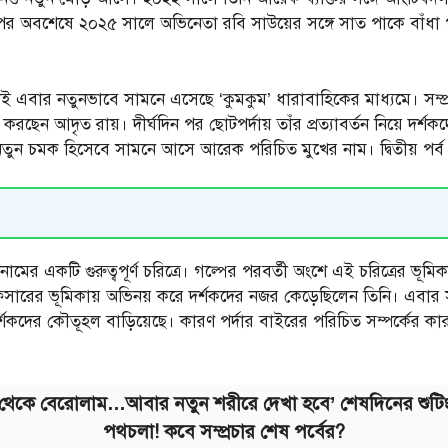
র অবশেষে ২০২৫ সালে অভিনেতা রবি সাউয়ের সঙ্গে সাত পাকে বাঁধা পড়েন
ই এবার নতুনভাবে সামনে এসেছে ‘কুমকুম’ ধারাবাহিকের মাধ্যমে। সম্প্র
করছেন আদৃত রায়। দীর্ঘদিন পর ছোটপর্দায় তাঁর প্রত্যাবর্তন নিয়ে দর্শকদের
নতুন চমক হিসেবে সামনে আসে আরেক পরিচিত মুখের নাম। দ্বিতীয় পর্
ামের একটি গুরুত্বপূর্ণ চরিত্রে। গল্পের পরবর্তী অংশে এই চরিত্রের ভূমিক
রের ভূমিকায় অভিনয় করে দর্শকদের নজর কেড়েছিলেন তিনি। এবার সম্পূ
র্শকদের কৌতূহল বাড়িয়েছে। কারণ পর্দার বাইরের পরিচিত সম্পর্কের ক
থেকে বেরোলাম…আবার নতুন শরীরে দেখা হবে’ শেষদিনের শুটিংয
পথচলা! কবে সম্প্রচার শেষ পর্বের?