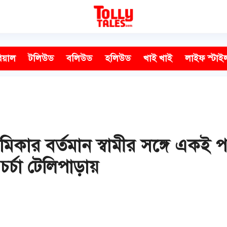
িয়াল
টলিউড
বলিউড
হলিউড
খাই খাই
লাইফ স্টাই
রেমিকার বর্তমান স্বামীর সঙ্গে একই 
চর্চা টেলিপাড়ায়