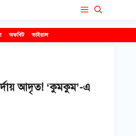
ল
অফবিট
ভাইরাল
পর্দায় আদৃত! ‘কুমকুম’-এ