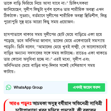
তাকে বাড়ি ফিরিয়ে নিয়ে আসা যাবে না।” চিকিৎসকরা
জানিয়েছেন, সুদীপ কিছুটা দুর্বল হলেও তার শারীরিক অবস্থা এখন
ঠিকঠাক। সুতরাং, বর্তমানে সুদীপের শারীরিক অবস্থা স্থিতিশীল, কিন্তু
পুরোপুরি সুস্থ হতে আরো কিছু সময় প্রয়োজন।
হাসপাতালে থাকার সময় সুদীপের ছোট মেয়ে বাড়িতে একা হয়ে
পড়েছে, তবে অনিন্দিতা জানান, তাদের মেয়ে একেবারেই সমস্যায়
পড়েনি। তিনি বলেন, “আমাদের মেয়ে খুবই লক্ষ্মী, সে ভালোভাবেই
বাড়ির অন্যান্য সদস্যদের সঙ্গে সময় কাটাচ্ছে। রাতেও একা থাকতে
তার কোনো অসুবিধা হচ্ছে না।” এরই মধ্যে, সুদীপ এবং
অনিন্দিতার মেয়ে বাড়ির দাদু-দিদার সঙ্গেই বেশিরভাগ সময়
কাটায়।
এখনই জয়েন করুন
WhatsApp Group
আরও পড়ুনঃ
আচমকা অসুস্থ বর্ষীয়ান অভিনেত্রী সাবিত্রী
চট্টোপাধ্যায়! খবর ছড়িয়ে পড়তেই, কী বললেন