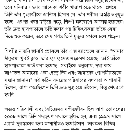
তিনি শেষনিঃশ্বাস ত্যাগ করেন। দীর্ঘদিন ধরে তিনি অসুস্থ ছিলেন না,
তবে শনিবার সন্ধ্যায় আচমকা শরীর খারাপ হতে থাকে। প্রথমে
তিনি তাঁর গৃহকর্মীকে জানিয়ে ছিলেন যে, তাঁর শরীরে অস্বস্তি অনুভূত
হচ্ছে। এরপর খবর ছড়িয়ে পড়ে, শিল্পী হৃদরোগে আক্রান্ত হয়েছেন।
তাঁর দ্রুত হাসপাতালে ভর্তি করার পর চিকিৎসকরা তাঁকে সেবা
দিতে শুরু করেন, তবে শেষ পর্যন্ত তিনি মৃত্যুর কোলে ঢলে পড়েন।
শিল্পীর নাতনি জানাই ভোসলে তাঁর এক্স হ্যান্ডেলে জানান, “আমার
ঠাকুরমা খুবই ক্লান্ত, তাঁর ফুসফুসেও সংক্রমণ হয়েছে। তাই তাঁকে
হাসপাতালে ভর্তি করা হয়েছে। সবাইকে অনুরোধ, দয়া করে
আপাতত আমাদের একা ছেড়ে দিন এবং আমাদের গোপনীয়তাকে
সম্মান জানান।” এই কঠিন সময়েও পরিবারের সদস্যরা আশাবাদী
ছিলেন, আশা করেছিলেন তিনি দ্রুত সুস্থ হয়ে উঠবেন, কিন্তু শেষরক্ষা
হয়নি।
অত্যন্ত শক্তিশালী এবং বৈচিত্র্যময় সঙ্গীতজীবন ছিল আশা ভোসলের।
২০০৮ সালে তিনি পদ্মভূষণ সম্মানে ভূষিত হন, এবং ১৯৯৭ সালে
গ্র্যামি পুরস্কারের জন্য মনোনীতও হয়েছিলেন। ভারতের বিভিন্ন