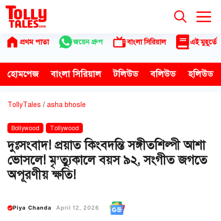
Skip
to
content
প্রথম পাতা
জয়েন গ্রুপ
বাংলা সিরিয়াল
এই মুহূর্তে
হোমপেজ
বাংলা সিরিয়াল
টলিউড
বলিউড
হলিউড
TollyTales
/
asha bhosle
Bollywood
Tollywood
দুঃসংবাদ! প্রয়াত কিংবদন্তি সঙ্গীতশিল্পী আশা
ভোসলে! মৃ’ত্যুকালে বয়স ৯২, সংগীত জগতে
অপূরণীয় ক্ষতি!
Piya Chanda
April 12, 2026