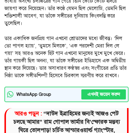
ভাষায় অসংখ্য চলচ্চিত্রের গান গেয়ে তিনি কোটি কোটি হৃদয়ে
জায়গা করে নিয়েছেন। তাঁর কণ্ঠে যেমন ছিল মেলোডি, তেমনি ছিল
শক্তিশালী আবেগ, যা তাঁকে সঙ্গীতের দুনিয়ায় কিংবদন্তি করে
তুলেছিল।
তার একাধিক জনপ্রিয় গান এখনো শ্রোতাদের মধ্যে জীবন্ত। ‘দিল
তো পাগল হ্যায়’, ‘তুমসে মিলকে’, ‘এক পরদেশী মেরা দিল লে
গয়া’ সহ আরও অনেক হিট গান এখনো মানুষের মুখে মুখে ফেরে।
তাঁর গায়কী ছিল অনন্য, যা তাঁকে সঙ্গীতের ইতিহাসে এক অদ্বিতীয়
স্থান করে দিয়েছে। তার অসাধারণ কণ্ঠস্বর এবং সংগীতের প্রতি তাঁর
নিষ্ঠা তাকে সঙ্গীতশিল্পী হিসেবে চিরকাল স্মরণীয় করে রাখবে।
এখনই জয়েন করুন
WhatsApp Group
আরও পড়ুন :
“দাউদ ইব্রাহিমের জন্যই আজও পেট
চলছে আমার” রাম গোপাল ভার্মার বি’স্ফোরক মন্তব্য
ঘিরে তোলপাড়! চর্চিত আন্ডারওয়ার্ল্ড গ্যাং’স্টার,