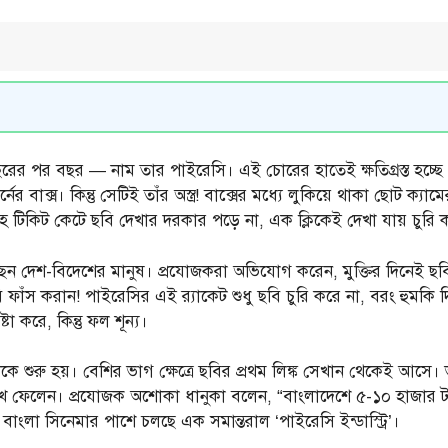
 বছরের পর বছর — নাম তার পাইরেসি। এই চোরের হাতেই ক্ষতিগ্রস্ত হচ্
ের বাক্স। কিন্তু সেটিই তাঁর অস্ত্র! বাক্সের মধ্যে লুকিয়ে থাকা ছোট ক্
ৃহে টিকিট কেটে ছবি দেখার দরকার পড়ে না, এক ক্লিকেই দেখা যায় চুরি
েন দেশ-বিদেশের মানুষ। প্রযোজকরা অভিযোগ করেন, মুক্তির দিনেই ছব
ে ছবি ফাঁস করান! পাইরেসির এই র‌্যাকেট শুধু ছবি চুরি করে না, বরং হুম
া করে, কিন্তু ফল শূন্য।
 শুরু হয়। বেশির ভাগ ক্ষেত্রে ছবির প্রথম লিঙ্ক সেখান থেকেই আসে। ভার
ে ফেলেন। প্রযোজক অশোকা ধানুকা বলেন, “বাংলাদেশে ৫-১০ হাজার টাক
ংলা সিনেমার পাশে চলছে এক সমান্তরাল ‘পাইরেসি ইন্ডাস্ট্রি’।