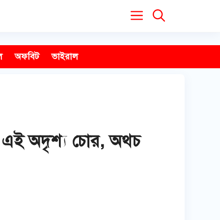
ল
অফবিট
ভাইরাল
ছে এই অদৃশ্য চোর, অথচ