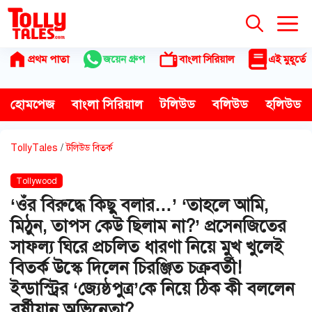
Skip
to
content
প্রথম পাতা
জয়েন গ্রুপ
বাংলা সিরিয়াল
এই মুহূর্তে
হোমপেজ
বাংলা সিরিয়াল
টলিউড
বলিউড
হলিউড
TollyTales
/
টলিউড বিতর্ক
Tollywood
‘ওঁর বিরুদ্ধে কিছু বলার…’ ‘তাহলে আমি,
মিঠুন, তাপস কেউ ছিলাম না?’ প্রসেনজিতের
সাফল্য ঘিরে প্রচলিত ধারণা নিয়ে মুখ খুলেই
বিতর্ক উস্কে দিলেন চিরঞ্জিত চক্রবর্তী!
ইন্ডাস্ট্রির ‘জ্যেষ্ঠপুত্র’কে নিয়ে ঠিক কী বললেন
বর্ষীয়ান অভিনেতা?