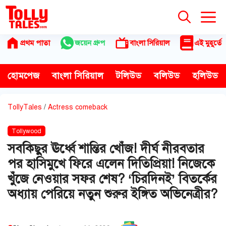
Skip
to
content
প্রথম পাতা
জয়েন গ্রুপ
বাংলা সিরিয়াল
এই মুহূর্তে
হোমপেজ
বাংলা সিরিয়াল
টলিউড
বলিউড
হলিউড
TollyTales
/
Actress comeback
Tollywood
সবকিছুর ঊর্ধ্বে শান্তির খোঁজ! দীর্ঘ নীরবতার
পর হাসিমুখে ফিরে এলেন দিতিপ্রিয়া! নিজেকে
খুঁজে নেওয়ার সফর শেষ? ‘চিরদিনই’ বিতর্কের
অধ্যায় পেরিয়ে নতুন শুরুর ইঙ্গিত অভিনেত্রীর?