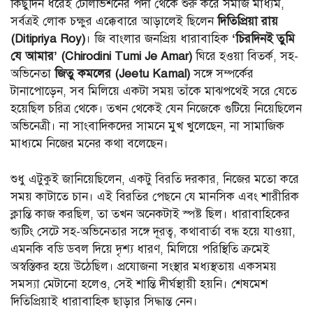
কিছুদিন ধরেই টেলিভিশনের পর্দা থেকে শুরু করে সমাজ মাধ্যম,
সর্বত্রই লোক চক্ষুর এক্কেবারে আড়ালেই ছিলেন
দিতিপ্রিয়া রায়
(Ditipriya Roy)
। জি বাংলার জনপ্রিয় ধারাবাহিক
‘চিরদিনই তুমি
যে আমার’ (Chirodini Tumi Je Amar)
ঘিরে হওয়া বিতর্ক, সহ-
অভিনেতা
জিতু কমলের (Jeetu Kamal)
সঙ্গে সম্পর্কের
টানাপোড়েন, সব মিলিয়ে একটা সময় তাঁকে মাঝপথেই সরে যেতে
হয়েছিল চরিত্র থেকে। তখন থেকেই যেন নিজেকে গুটিয়ে নিয়েছিলেন
অভিনেত্রী। না সাংবাদিকদের সামনে মুখ খুলেছেন, না সামাজিক
মাধ্যমে নিজের মনের কথা বলেছেন।
শুধু এটুকুই জানিয়েছিলেন, একটু বিরতি দরকার, নিজের মতো করে
সময় কাটাতে চান। এই বিরতির পেছনে যে মানসিক এবং শারীরিক
ক্লান্তি কাজ করছিল, তা তখন অনেকটাই স্পষ্ট ছিল। ধারাবাহিকের
শ্যুটিং সেটে সহ-অভিনেতার সঙ্গে দূরত্ব, কথাবার্তা বন্ধ হয়ে যাওয়া,
এমনকি বডি ডবল দিয়ে দৃশ্য ধারণ, মিলিয়ে পরিস্থিতি ক্রমেই
অস্বস্তিকর হয়ে উঠেছিল। প্রযোজনা সংস্থার মধ্যস্থতায় একসময়
সমস্যা মেটানো হলেও, সেই শান্তি দীর্ঘস্থায়ী হয়নি। শেষমেশ
দিতিপ্রিয়াই ধারাবাহিক ছাড়ার সিদ্ধান্ত নেন।