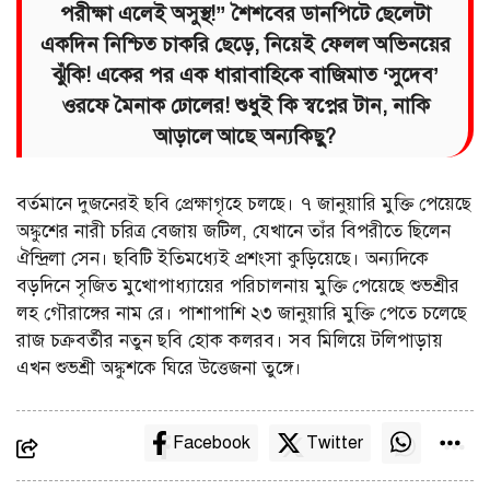
পরীক্ষা এলেই অসুস্থ!” শৈশবের ডানপিটে ছেলেটা
একদিন নিশ্চিত চাকরি ছেড়ে, নিয়েই ফেলল অভিনয়ের
ঝুঁকি! একের পর এক ধারাবাহিকে বাজিমাত ‘সুদেব’
ওরফে মৈনাক ঢোলের! শুধুই কি স্বপ্নের টান, নাকি
আড়ালে আছে অন্যকিছু?
বর্তমানে দুজনেরই ছবি প্রেক্ষাগৃহে চলছে। ৭ জানুয়ারি মুক্তি পেয়েছে
অঙ্কুশের নারী চরিত্র বেজায় জটিল, যেখানে তাঁর বিপরীতে ছিলেন
ঐন্দ্রিলা সেন। ছবিটি ইতিমধ্যেই প্রশংসা কুড়িয়েছে। অন্যদিকে
বড়দিনে সৃজিত মুখোপাধ্যায়ের পরিচালনায় মুক্তি পেয়েছে শুভশ্রীর
লহ গৌরাঙ্গের নাম রে। পাশাপাশি ২৩ জানুয়ারি মুক্তি পেতে চলেছে
রাজ চক্রবর্তীর নতুন ছবি হোক কলরব। সব মিলিয়ে টলিপাড়ায়
এখন শুভশ্রী অঙ্কুশকে ঘিরে উত্তেজনা তুঙ্গে।
Facebook
Twitter