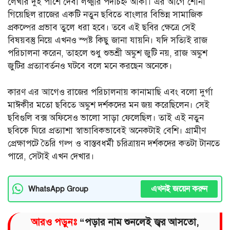
লেখার দুই পাশে দেবী লক্ষ্মীর পদচিহ্ন আঁকা। এর আগে শোনা
গিয়েছিল রাজের একটি নতুন ছবিতে বাংলার বিভিন্ন সামাজিক
প্রকল্পের প্রভাব তুলে ধরা হবে। তবে এই ছবির ক্ষেত্রে সেই
বিষয়বস্তু নিয়ে এখনও স্পষ্ট কিছু জানা যায়নি। যদি সত্যিই রাজ
পরিচালনা করেন, তাহলে শুধু শুভশ্রী অঙ্কুশ জুটি নয়, রাজ অঙ্কুশ
জুটির প্রত্যাবর্তনও ঘটবে বলে মনে করছেন অনেকে।
কারণ এর আগেও রাজের পরিচালনায় কানামাছি এবং বলো দুর্গা
মাঈকীর মতো ছবিতে অঙ্কুশ দর্শকদের মন জয় করেছিলেন। সেই
ছবিগুলি বক্স অফিসেও ভালো সাড়া ফেলেছিল। তাই এই নতুন
ছবিকে ঘিরে প্রত্যাশা স্বাভাবিকভাবেই অনেকটাই বেশি। গ্রামীণ
প্রেক্ষাপটে তৈরি গল্প ও বাস্তবধর্মী চরিত্রায়ন দর্শকদের কতটা টানতে
পারে, সেটাই এখন দেখার।
এখনই জয়েন করুন
WhatsApp Group
আরও পড়ুনঃ
“পড়ার নাম শুনলেই জ্বর আসতো,