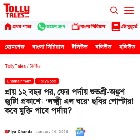
Skip
to
content
প্রথম পাতা
জয়েন গ্রুপ
বাংলা সিরিয়াল
এই মুহূর্তে
হোমপেজ
বাংলা সিরিয়াল
টলিউড
বলিউড
হলিউড
TollyTales
/
টলিউড
Entertainment
Tollywood
প্রায় ১২ বছর পর, ফের পর্দায় শুভশ্রী-অঙ্কুশ
জুটি! প্রকাশ্যে ‘লক্ষ্মী এল ঘরে’ ছবির পোস্টার!
কবে মুক্তি পাবে পর্দায়?
Piya Chanda
January 14, 2026