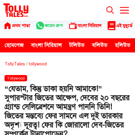
Skip
to
content
প্রথম পাতা
জয়েন গ্রুপ
বাংলা সিরিয়াল
এই মুহূর্তে
হোমপেজ
বাংলা সিরিয়াল
টলিউড
বলিউড
হলিউড
TollyTales
/
tollywood
Tollywood
“যেতাম, কিন্তু ডাকা হয়নি আমাকে!”
সুপারস্টার জিতের আক্ষেপ, দেবের ২০ বছরের
গ্র্যান্ড সেলিব্রেশনে আমন্ত্রণ পাননি তিনি!
জিতের মন্তব্যে ফের সামনে এল দুই তারকার
অদৃশ্য দূরত্ব! ফের কি জোরালো দেব-জিতের
সম্পর্কের টানাপোড়েন?