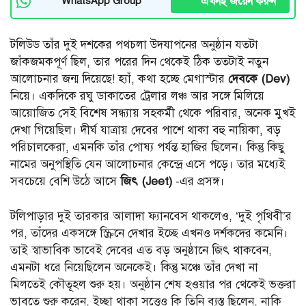
এখনই জয়েন করুন
WhatsApp Group
টলিউড তাঁর দুই দশকের পথচলা উদযাপনের অনুষ্ঠান যতটা
জাঁকজমকপূর্ণ ছিল, তার পরের দিন থেকেই ঠিক ততটাই নতুন
আলোচনার জন্ম দিয়েছে! হ্যাঁ, কথা হচ্ছে মেগাস্টার
দেবকে (Dev)
নিয়ে। একদিকে রঘু ডাকাতের ট্রেলার লঞ্চ আর সঙ্গে মিলিয়ে
আয়োজিত সেই বিশেষ সন্ধ্যায় সহকর্মী থেকে পরিবার, অনেক মুখই
দেখা গিয়েছিল। দীর্ঘ যাত্রায় দেবের পাশে থাকা বহু নায়িকা, বড়
পরিচালকেরা, এমনকি তাঁর পোষ্য পর্যন্ত হাজির ছিলেন। কিন্তু কিছু
নামের অনুপস্থিতি যেন আলোচনার কেন্দ্রে এসে পড়ে। তার মধ্যেই
সবচেয়ে বেশি উঠে আসে
জিৎ (Jeet)
-এর প্রসঙ্গ।
টলিপাড়ার দুই তারকার আলাদা ফ্যানবেস থাকলেও, ‘দুই পৃথিবী’র
পর, তাঁদের একসঙ্গে স্ক্রিনে দেখার ইচ্ছে এখনও দর্শকদের কমেনি।
তাই স্বাভাবিক ভাবেই দেবের এত বড় অনুষ্ঠানে জিৎ থাকবেন,
এমনটা ধরে নিয়েছিলেন অনেকেই। কিন্তু মঞ্চে তাঁর দেখা না
মিলতেই কৌতূহল শুরু হয়। অনুষ্ঠান শেষ হওয়ার পর থেকেই ভক্তরা
ভাবতে শুরু করেন, ইচ্ছা থাকা সত্ত্বেও কি তিনি ব্যস্ত ছিলেন, নাকি