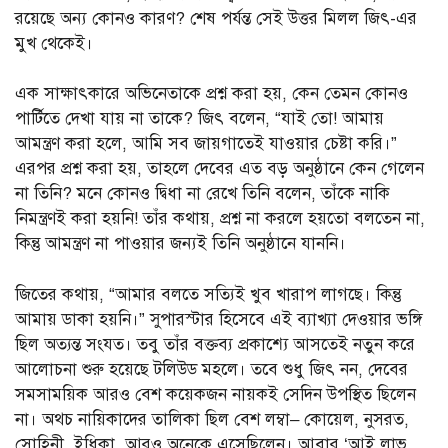
রয়েছে অন্য কোনও কারণ? শেষ পর্যন্ত সেই উত্তর মিলল জিৎ-এর
মুখ থেকেই।
এক সাক্ষাৎকারে অভিনেতাকে প্রশ্ন করা হয়, কেন তেমন কোনও
পার্টিতে দেখা যায় না তাকে? জিৎ বলেন, “যাই তো! আমায়
আমন্ত্রণ করা হলে, আমি সব জায়গাতেই যাওয়ার চেষ্টা করি।”
এরপর প্রশ্ন করা হয়, তাহলে দেবের এত বড় অনুষ্ঠানে কেন গেলেন
না তিনি? মনে কোনও দ্বিধা না রেখে তিনি বলেন, তাঁকে নাকি
নিমন্ত্রণই করা হয়নি! তাঁর কথায়, প্রশ্ন না করলে হয়তো বলতেন না,
কিন্তু আমন্ত্রণ না পাওয়ার জন্যই তিনি অনুষ্ঠানে যাননি।
জিতের কথায়, “আমার বলতে সত্যিই খুব খারাপ লাগছে। কিন্তু
আমায় ডাকা হয়নি।” সুপারস্টার হিসেবে এই ব্যাখ্যা দেওয়ার ভঙ্গি
ছিল অত্যন্ত সংযত। তবু তাঁর বক্তব্য প্রকাশ্যে আসতেই নতুন করে
আলোচনা শুরু হয়েছে টলিউড মহলে। তবে শুধু জিৎ নন, দেবের
সমসাময়িক আরও বেশ কয়েকজন নায়কই সেদিন উপস্থিত ছিলেন
না। অথচ নায়িকাদের তালিকা ছিল বেশ লম্বা– কোয়েল, নুসরত,
সোহিনী, ইধিকা, আরও অনেকে এসেছিলেন। আবার ‘আই লাভ